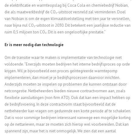
de elektrificatie en warmteopslag bij Coca Cola en chemiebedrijf Nobian,
die als maatwerkbedrijf de CO₂-uitstoot versneld zal verminderen. Doel
van Nobian is om de eigen klimaatdoelstelling met tien jaar te versnellen,
naar bijna nul CO₂-uitstoot in 2030. Dit betekent een jaarlijkse reductie van
ruim 0,5 miljoen ton CO₂. Dit is een ongelooflijke prestatie.”
Er is meer nodig dan technologie
Om de transitie waar te maken is implementatie van technologie niet
voldoende. “Enerzijds moeten bedrijven het interne bedrijfsproces op orde
krijgen. Wil je bijvoorbeeld een proces geïntegreerde warmtepomp
implementeren, dan moet je je bedrijfsprocessen daarvoor inrichten.
Anderzijds moeten ze inspelen op problemen die kunnen ontstaan door
netcongestie. Netbeheerders bieden nieuwe contractvormen aan, zoals
flexibele aansluitingen (non firm ATO). Ook dat kan een impact hebben op
de bedrijfsvoering. In deze contractvorm staat bijvoorbeeld dat de
netbeheerder kan vragen om gedurende een korte periode af te schakelen.
Dat is voor sommige bedrijven interessant vanwege een mogelijke korting
op de nettarieven, maar ze moeten zich hierop wel voorbereiden. Dat kan
spannend zijn, maar het is niet onmogelijk. We zien dat een aantal