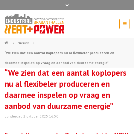
Bel ons voor info 0294 - 74 50 70
beurs@54events.nl
›
Nieuws
›
“We zien dat een aantal koplopers nu al flexibeler produceren en
Exposanten login
daarmee inspelen op vraag en aanbod van duurzame energie”
“We zien dat een aantal koplopers
nu al flexibeler produceren en
daarmee inspelen op vraag en
aanbod van duurzame energie”
donderdag 2 oktober 2025 16:50