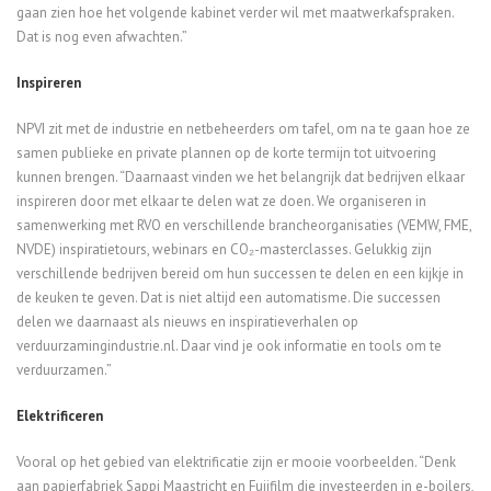
gaan zien hoe het volgende kabinet verder wil met maatwerkafspraken.
Dat is nog even afwachten.”
Inspireren
NPVI zit met de industrie en netbeheerders om tafel, om na te gaan hoe ze
samen publieke en private plannen op de korte termijn tot uitvoering
kunnen brengen. “Daarnaast vinden we het belangrijk dat bedrijven elkaar
inspireren door met elkaar te delen wat ze doen. We organiseren in
samenwerking met RVO en verschillende brancheorganisaties (VEMW, FME,
NVDE) inspiratietours, webinars en CO₂-masterclasses. Gelukkig zijn
verschillende bedrijven bereid om hun successen te delen en een kijkje in
de keuken te geven. Dat is niet altijd een automatisme. Die successen
delen we daarnaast als nieuws en inspiratieverhalen op
verduurzamingindustrie.nl. Daar vind je ook informatie en tools om te
verduurzamen.”
Elektrificeren
Vooral op het gebied van elektrificatie zijn er mooie voorbeelden. “Denk
aan papierfabriek Sappi Maastricht en Fujifilm die investeerden in e-boilers,