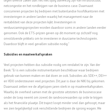
tegen diverse zaken aan: het niet tijdig aanwezig zijn van infrastructuur,
netcongestie en het rondkrijgen van de business case. Daarnaast
concurreren projecten bij bedrijven met buitenlandse hoofdkantoren met
investeringen in andere landen waarbij het management naar de
rentabiliteit van deze projecten kijkt. Investeringen in
verduurzamingsprojecten worden daardoor soms in andere landen eerder
genomen. Ook de ETS-prijzen geven op dit moment op zichzelf nog
onvoldoende prikkels om te investeren in duurzame technologieën.
Daardoor blijft in veel gevallen subsidie nodig.”
Subsidies en maatwerkafspraken
Veel projecten hebben dus subsidie nodig om rendabel te zijn. Van der
Beek: “Er is een subsidie instrumentarium beschikbaar waar bedrijven
gebruik van kunnen maken en dat doen ze ook. Subsidies als SDE++, DEI++
en VEKI ondersteunen veel projecten. Dit jaar is daar de NIKI bij gekomen.
Daarnaast zetten we de afgelopen jaren sterk in op maatwerkafspraken.
Waarbij de overheid samen met de grootste uitstoters de businesscase
onder de loep neemt om zowel de randvoorwaarden op orde te krijgen
als het financiële plaatje. Dit traject loopt minder snel dan gehoopt, maar
we zien tegelijkertijd ook verschillende bedrijven de sprong wagen. We