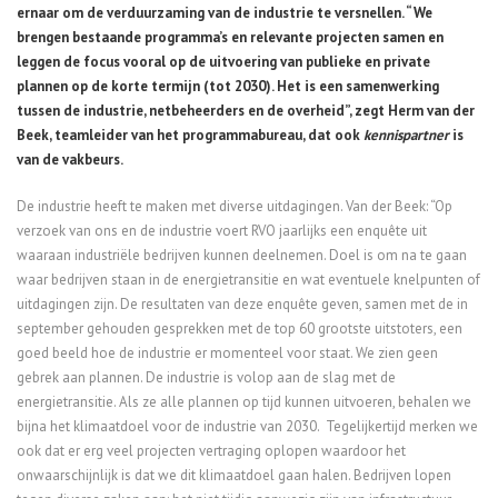
ernaar om de verduurzaming van de industrie te versnellen. “We
brengen bestaande programma’s en relevante projecten samen en
leggen de focus vooral op de uitvoering van publieke en private
plannen op de korte termijn (tot 2030). Het is een samenwerking
tussen de industrie, netbeheerders en de overheid”, zegt Herm van der
Beek, teamleider van het programmabureau, dat ook
kennispartner
is
van de vakbeurs.
De industrie heeft te maken met diverse uitdagingen. Van der Beek: “Op
verzoek van ons en de industrie voert RVO jaarlijks een enquête uit
waaraan industriële bedrijven kunnen deelnemen. Doel is om na te gaan
waar bedrijven staan in de energietransitie en wat eventuele knelpunten of
uitdagingen zijn. De resultaten van deze enquête geven, samen met de in
september gehouden gesprekken met de top 60 grootste uitstoters, een
goed beeld hoe de industrie er momenteel voor staat. We zien geen
gebrek aan plannen. De industrie is volop aan de slag met de
energietransitie. Als ze alle plannen op tijd kunnen uitvoeren, behalen we
bijna het klimaatdoel voor de industrie van 2030. Tegelijkertijd merken we
ook dat er erg veel projecten vertraging oplopen waardoor het
onwaarschijnlijk is dat we dit klimaatdoel gaan halen. Bedrijven lopen