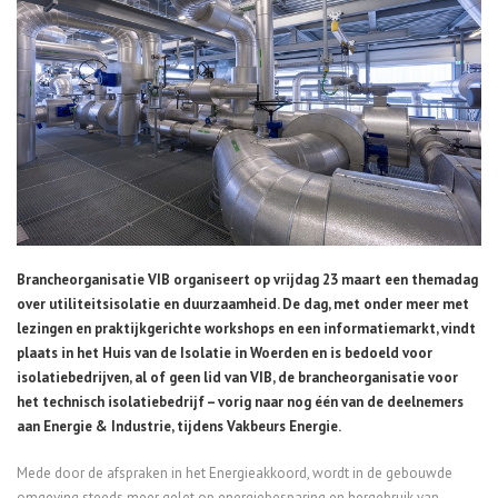
Brancheorganisatie VIB organiseert op vrijdag 23 maart een themadag
over utiliteitsisolatie en duurzaamheid. De dag, met onder meer met
lezingen en praktijkgerichte workshops en een informatiemarkt, vindt
plaats in het Huis van de Isolatie in Woerden en is bedoeld voor
isolatiebedrijven, al of geen lid van VIB, de brancheorganisatie voor
het technisch isolatiebedrijf – vorig naar nog één van de deelnemers
aan Energie & Industrie, tijdens Vakbeurs Energie.
Mede door de afspraken in het Energieakkoord, wordt in de gebouwde
omgeving steeds meer gelet op energiebesparing en hergebruik van