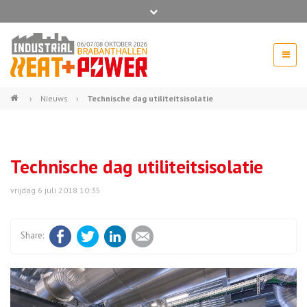
Bel ons voor info 0294 - 74 50 70
beurs@54events.nl
›
Nieuws
›
Technische dag utiliteitsisolatie
Exposanten login
Technische dag utiliteitsisolatie
vrijdag 6 juli 2018 10:35
Facebook
Twitter
LinkedIn
E-mail