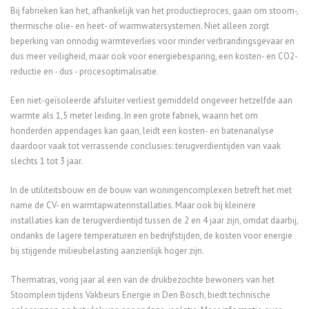
Bij fabrieken kan het, afhankelijk van het productieproces, gaan om stoom-,
thermische olie- en heet- of warmwatersystemen. Niet alleen zorgt
beperking van onnodig warmteverlies voor minder verbrandingsgevaar en
dus meer veiligheid, maar ook voor energiebesparing, een kosten- en CO2-
reductie en - dus - procesoptimalisatie.
Een niet-geïsoleerde afsluiter verliest gemiddeld ongeveer hetzelfde aan
warmte als 1,5 meter leiding. In een grote fabriek, waarin het om
honderden appendages kan gaan, leidt een kosten- en batenanalyse
daardoor vaak tot verrassende conclusies: terugverdientijden van vaak
slechts 1 tot 3 jaar.
In de utiliteitsbouw en de bouw van woningencomplexen betreft het met
name de CV- en warmtapwaterinstallaties. Maar ook bij kleinere
installaties kan de terugverdientijd tussen de 2 en 4 jaar zijn, omdat daarbij,
ondanks de lagere temperaturen en bedrijfstijden, de kosten voor energie
bij stijgende milieubelasting aanzienlijk hoger zijn.
Thermatras, vorig jaar al een van de drukbezochte bewoners van het
Stoomplein tijdens Vakbeurs Energie in Den Bosch, biedt technische