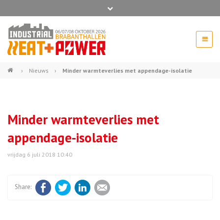
Bel ons voor info 0294 - 74 50 70
beurs@54events.nl
›
Nieuws
›
Minder warmteverlies met appendage-isolatie
Exposanten login
Minder warmteverlies met
appendage-isolatie
vrijdag 6 juli 2018 10:40
Facebook
Twitter
LinkedIn
E-mail