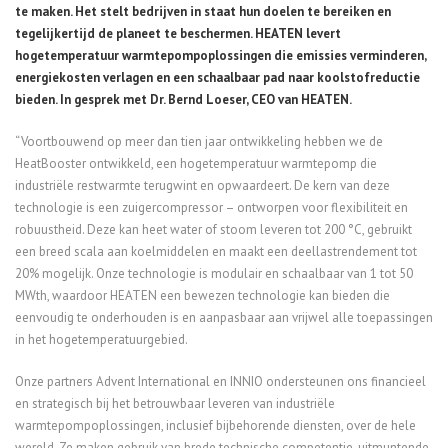
te maken. Het stelt bedrijven in staat hun doelen te bereiken en
tegelijkertijd de planeet te beschermen. HEATEN levert
hogetemperatuur warmtepompoplossingen die emissies verminderen,
energiekosten verlagen en een schaalbaar pad naar koolstofreductie
bieden. In gesprek met Dr. Bernd Loeser, CEO van HEATEN.
“Voortbouwend op meer dan tien jaar ontwikkeling hebben we de
HeatBooster ontwikkeld, een hogetemperatuur warmtepomp die
industriële restwarmte terugwint en opwaardeert. De kern van deze
technologie is een zuigercompressor – ontworpen voor flexibiliteit en
robuustheid. Deze kan heet water of stoom leveren tot 200 °C, gebruikt
een breed scala aan koelmiddelen en maakt een deellastrendement tot
20% mogelijk. Onze technologie is modulair en schaalbaar van 1 tot 50
MWth, waardoor HEATEN een bewezen technologie kan bieden die
eenvoudig te onderhouden is en aanpasbaar aan vrijwel alle toepassingen
in het hogetemperatuurgebied.
Onze partners Advent International en INNIO ondersteunen ons financieel
en strategisch bij het betrouwbaar leveren van industriële
warmtepompoplossingen, inclusief bijbehorende diensten, over de hele
wereld. Ze maken gebruik van brede technische competentie, uitmuntende