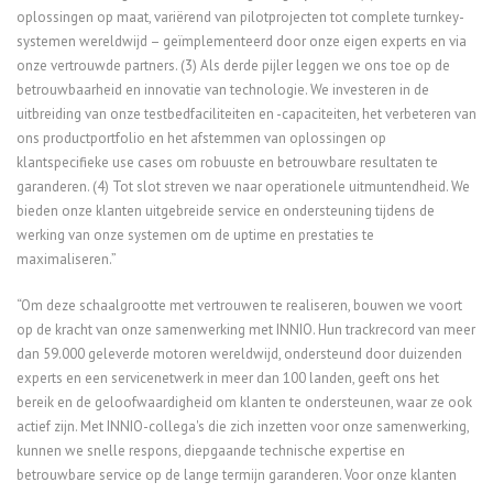
oplossingen op maat, variërend van pilotprojecten tot complete turnkey-
systemen wereldwijd – geïmplementeerd door onze eigen experts en via
onze vertrouwde partners. (3) Als derde pijler leggen we ons toe op de
betrouwbaarheid en innovatie van technologie. We investeren in de
uitbreiding van onze testbedfaciliteiten en -capaciteiten, het verbeteren van
ons productportfolio en het afstemmen van oplossingen op
klantspecifieke use cases om robuuste en betrouwbare resultaten te
garanderen. (4) Tot slot streven we naar operationele uitmuntendheid. We
bieden onze klanten uitgebreide service en ondersteuning tijdens de
werking van onze systemen om de uptime en prestaties te
maximaliseren.”
“Om deze schaalgrootte met vertrouwen te realiseren, bouwen we voort
op de kracht van onze samenwerking met INNIO. Hun trackrecord van meer
dan 59.000 geleverde motoren wereldwijd, ondersteund door duizenden
experts en een servicenetwerk in meer dan 100 landen, geeft ons het
bereik en de geloofwaardigheid om klanten te ondersteunen, waar ze ook
actief zijn. Met INNIO-collega's die zich inzetten voor onze samenwerking,
kunnen we snelle respons, diepgaande technische expertise en
betrouwbare service op de lange termijn garanderen. Voor onze klanten