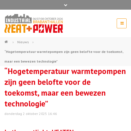
Bel ons voor info 0294 - 74 50 70
beurs@54events.nl
›
Nieuws
›
“Hogetemperatuur warmtepompen zijn geen belofte voor de toekomst,
Exposanten login
maar een bewezen technologie”
“Hogetemperatuur warmtepompen
zijn geen belofte voor de
toekomst, maar een bewezen
technologie”
donderdag 2 oktober 2025 16:46