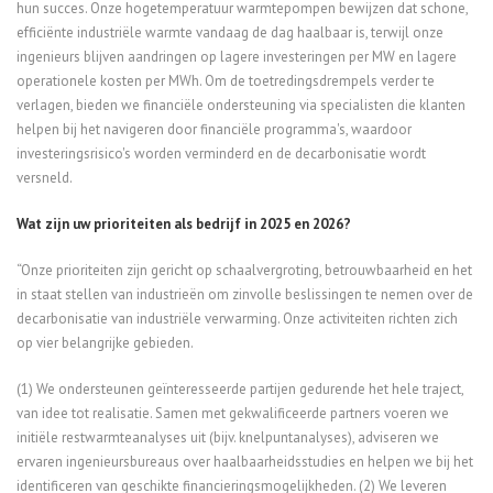
hun succes. Onze hogetemperatuur warmtepompen bewijzen dat schone,
efficiënte industriële warmte vandaag de dag haalbaar is, terwijl onze
ingenieurs blijven aandringen op lagere investeringen per MW en lagere
operationele kosten per MWh. Om de toetredingsdrempels verder te
verlagen, bieden we financiële ondersteuning via specialisten die klanten
helpen bij het navigeren door financiële programma's, waardoor
investeringsrisico's worden verminderd en de decarbonisatie wordt
versneld.
Wat zijn uw prioriteiten als bedrijf in 2025 en 2026?
“Onze prioriteiten zijn gericht op schaalvergroting, betrouwbaarheid en het
in staat stellen van industrieën om zinvolle beslissingen te nemen over de
decarbonisatie van industriële verwarming. Onze activiteiten richten zich
op vier belangrijke gebieden.
(1) We ondersteunen geïnteresseerde partijen gedurende het hele traject,
van idee tot realisatie. Samen met gekwalificeerde partners voeren we
initiële restwarmteanalyses uit (bijv. knelpuntanalyses), adviseren we
ervaren ingenieursbureaus over haalbaarheidsstudies en helpen we bij het
identificeren van geschikte financieringsmogelijkheden. (2) We leveren