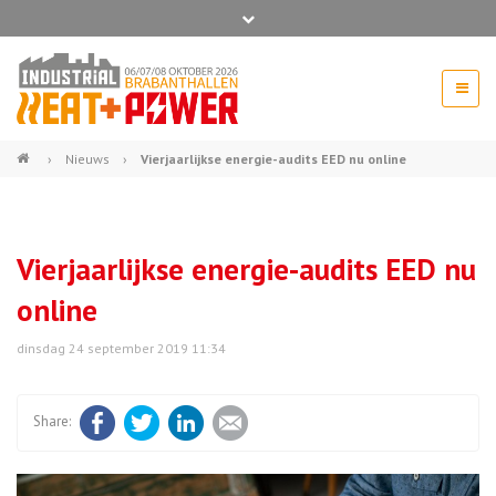
Bel ons voor info 0294 - 74 50 70
beurs@54events.nl
›
Nieuws
›
Vierjaarlijkse energie-audits EED nu online
Exposanten login
Vierjaarlijkse energie-audits EED nu
online
dinsdag 24 september 2019 11:34
Facebook
Twitter
LinkedIn
E-mail