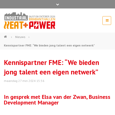
Bel ons voor info 0294 - 74 50 70
beurs@54events.nl
›
Nieuws
›
Kennispartner FME: “We bieden jong talent een eigen netwerk”
Exposanten login
Kennispartner FME: “We bieden
jong talent een eigen netwerk”
maandag 27 mei 2024 15:56
In gesprek met Elsa van der Zwan, Business
Development Manager