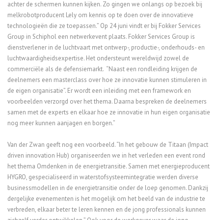
achter de schermen kunnen kijken. Zo gingen we onlangs op bezoek bij
melkrobotproducent Lely om kennis op te doen over de innovatieve
technologieën die ze toepassen.” Op 24 juni vindt er bij Fokker Services
Group in Schiphol een netwerkevent plaats. Fokker Services Group is
dienstverlener in de luchtvaart met ontwerp-, productie-, onderhouds- en
luchtwaardigheidsexpertise. Het ondersteunt wereldwijd zowel de
commerciële als de defensiemarkt. “Naast een rondleiding krijgen de
deelnemers een masterclass over hoe ze innovatie kunnen stimuleren in
de eigen organisatie”. Er wordt een inleiding met een framework en
voorbeelden verzorgd over het thema. Daarna bespreken de deelnemers
samen met de experts en elkaar hoe ze innovatie in hun eigen organisatie
nog meer kunnen aanjagen en borgen.”
Van der Zwan geeft nog een voorbeeld. “In het gebouw de Titaan (Impact
driven innovation Hub) organiseerden we in het verleden een event rond
het thema Omdenken in de energietransitie. Samen met energieproducent
HYGRO, gespecialiseerd in waterstofsysteemintegratie werden diverse
businessmodellen in de energietransitie onder de loep genomen. Dankzij
dergelijke evenementen is het mogelijk om het beeld van de industrie te
verbreden, elkaar beter te leren kennen en de jong professionals kunnen