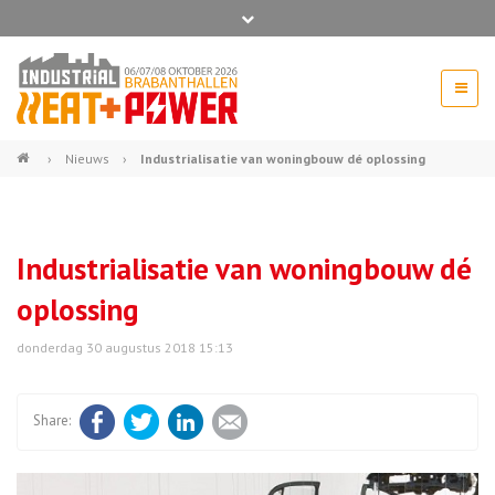
Bel ons voor info 0294 - 74 50 70
beurs@54events.nl
›
Nieuws
›
Industrialisatie van woningbouw dé oplossing
Exposanten login
Industrialisatie van woningbouw dé
oplossing
donderdag 30 augustus 2018 15:13
Facebook
Twitter
LinkedIn
E-mail