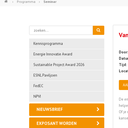
›
Programma
›
Seminar
Van
Kennisprogramma
Door
Energie Innovatie Award
Datu
Sustainable Project Award 2026
Tijd:
Locat
ESNL Paviljoen
AA
FedEC
NPVI
De en
helpe
NIEUWSBRIEF
Of je
kanse
EXPOSANT WORDEN