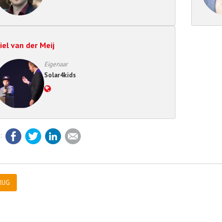
iel van der Meij
Eigenaar
Solar4kids
Facebook
Twitter
LinkedIn
E-mail
RUG