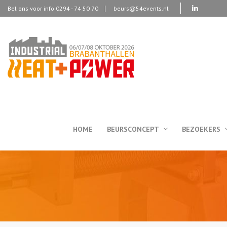
Bel ons voor info 0294 - 74 50 70
beurs@54events.nl
HOME
BEURSCONCEPT
BEZOEKERS