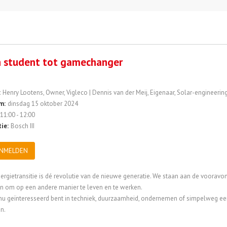
 student tot gamechanger
:
Henry Lootens, Owner, Vigleco | Dennis van der Meij, Eigenaar, Solar-engineering 
m:
dinsdag 15 oktober 2024
11:00 - 12:00
ie:
Bosch III
NMELDEN
ergietransitie is dé revolutie van de nieuwe generatie. We staan aan de vooravo
n om op een andere manier te leven en te werken.
 nu geïnteresseerd bent in techniek, duurzaamheid, ondernemen of simpelweg een
n.