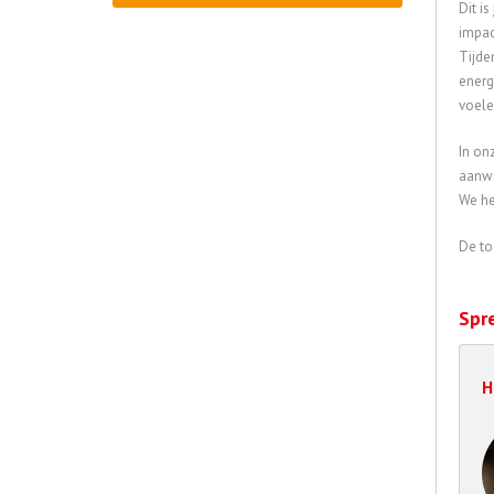
Dit i
impac
Tijde
energ
voele
In on
aanwe
We he
De to
Spr
H