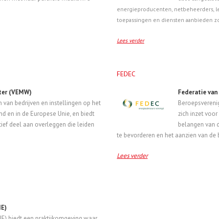
energieproducenten, netbeheerders, le
toepassingen en diensten aanbieden zo
Lees verder
FEDEC
ater (VEMW)
Federatie van
 van bedrijven en instellingen op het
Beroepsverenig
nd en in de Europese Unie, en biedt
zich inzet voo
tief deel aan overleggen die leiden
belangen van de
te bevorderen en het aanzien van de 
Lees verder
IE)
FLIE) biedt een praktijkomgeving waar