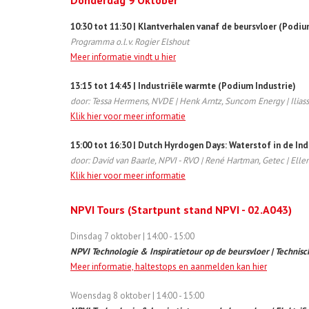
Donderdag 9 Oktober
10:30 tot 11:30 | Klantverhalen vanaf de beursvloer (Podiu
Programma o.l.v. Rogier Elshout
Meer informatie vindt u hier
13:15 tot 14:45 | Industriële warmte (Podium Industrie)
door: Tessa Hermens, NVDE | Henk Arntz, Suncom Energy | Ilia
Klik hier voor meer informatie
15:00 tot 16:30 | Dutch Hyrdogen Days: Waterstof in de In
door: David van Baarle, NPVI - RVO | René Hartman, Getec | Ellen
Klik hier voor meer informatie
NPVI Tours (Startpunt stand NPVI - 02.A043)
Dinsdag 7 oktober | 14:00 - 15:00
NPVI Technologie & Inspiratietour op de beursvloer | Technis
Meer informatie, haltestops en aanmelden kan hier
Woensdag 8 oktober | 14:00 - 15:00