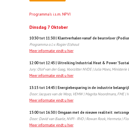
Programma's i.s.m. NPVI
Dinsdag 7 Oktober
10:30 tot 11:30 | Klantverhalen vanaf de beursvloer (Podiu
Programma o.l.v. Rogier Elshout
Meer informatie vindt u hier
12:00 tot 12:45 | Uitreiking Industrial Heat & Power 'Sust
Jury: Olof van der Gaag, Voorzitter NVDE | Julia Moes, Ministeri
Meer informatie vindt u hier
13:15 tot 14:45 | Energiebesparing in de industrie belangri
Door: Jacques van de Worp, VEMW | Magrita Noordmans, FME | H
Meer informatie vindt u hier
15:00 tot 16:30 | Omgaan met de nieuwe realiteit: netconge
Door: David van Baarle, NVPI - RVO | Rowan Rook, Hermeta | Flo
Meer informatie vindt u hier