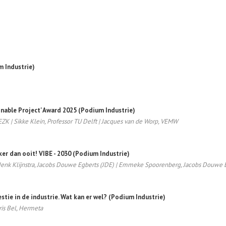
m Industrie)
ainable Project' Award 2025 (Podium Industrie)
e EZK | Sikke Klein, Professor TU Delft | Jacques van de Worp, VEMW
jker dan ooit! VIBE - 2030 (Podium Industrie)
enk Klijnstra, Jacobs Douwe Egberts (JDE) | Emmeke Spoorenberg, Jacobs Douwe E
stie in de industrie. Wat kan er wel? (Podium Industrie)
ris Bel, Hermeta