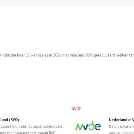
 industrie haar CO₂-emissies in 2030 met minstens 55% gereduceerd hebben te
NVDE
land (RVO)
Nederlandse V
zaamheid, internationaal zakendoen,
Dé organisatie 
amen met haar partners maakt RVO
6.000 aangeslot