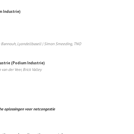
m Industrie)
ss Bannouh, Lyondellbasell | Simon Smeeding, TNO
dustrie (Podium Industrie)
 van der Veer, Brick Valley
che oplossingen voor netcongestie