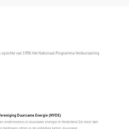
n opzichte van 1990. Het Nationaal Programma Verduurzaming
ereniging Duurzame Energie (NVDE)
van ondernemers in duurzame energie in Nederland. De meer dan
en bedrijven zitten in de volledige keten: duurzame