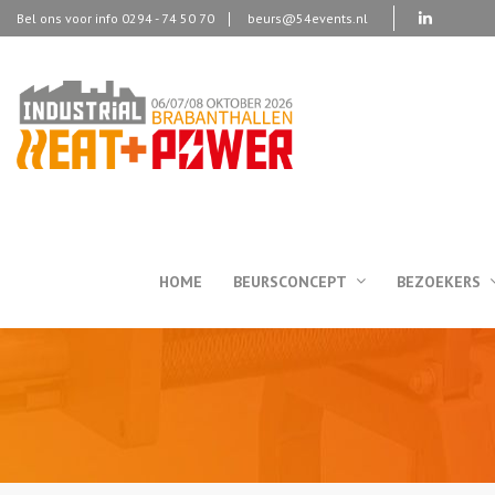
Bel ons voor info 0294 - 74 50 70
beurs@54events.nl
HOME
BEURSCONCEPT
BEZOEKERS