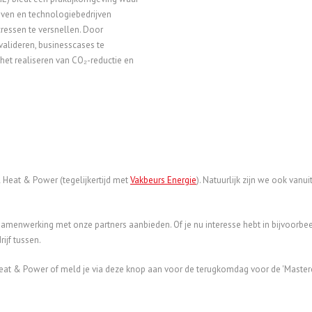
ijven en technologiebedrijven
ressen te versnellen. Door
valideren, businesscases te
 het realiseren van CO₂-reductie en
al Heat & Power (tegelijkertijd met
Vakbeurs Energie
). Natuurlijk zijn we ook va
samenwerking met onze partners aanbieden. Of je nu interesse hebt in bijvoorbee
rijf tussen.
eat & Power of meld je via deze knop aan voor de terugkomdag voor de 'Mastercl