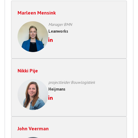
Marleen Mensink
Manager BMN
Leanworks
Nikki Pije
projectleider Bouwlogistiek
Heijmans
John Veerman