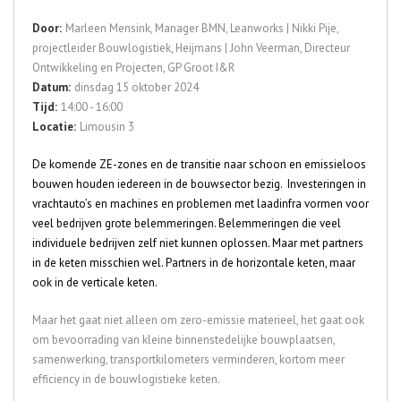
Door:
Marleen Mensink, Manager BMN, Leanworks | Nikki Pije,
projectleider Bouwlogistiek, Heijmans | John Veerman, Directeur
Ontwikkeling en Projecten, GP Groot I&R
Datum:
dinsdag 15 oktober 2024
Tijd:
14:00 - 16:00
Locatie:
Limousin 3
De komende ZE-zones en de transitie naar schoon en emissieloos
bouwen houden iedereen in de bouwsector bezig. Investeringen in
vrachtauto’s en machines en problemen met laadinfra vormen voor
veel bedrijven grote belemmeringen. Belemmeringen die veel
individuele bedrijven zelf niet kunnen oplossen. Maar met partners
in de keten misschien wel. Partners in de horizontale keten, maar
ook in de verticale keten.
Maar het gaat niet alleen om zero-emissie materieel, het gaat ook
om bevoorrading van kleine binnenstedelijke bouwplaatsen,
samenwerking, transportkilometers verminderen, kortom meer
efficiency in de bouwlogistieke keten.