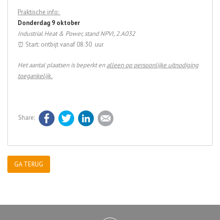
Praktische info:
Donderdag 9 oktober
Industrial Heat & Power, stand NPVI, 2.A032
⏰ Start: ontbijt vanaf 08.30 uur
Het aantal plaatsen is beperkt en
alleen op persoonlijke uitnodiging
toegankelijk.
Facebook
Twitter
LinkedIn
E-mail
GA TERUG