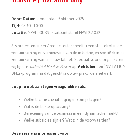
industrie | Invitation only
Door:
Datum:
donderdag 9 oktober 2025
Tijd:
08:30 - 10:00
Locatie:
NPVI TOURS - startpunt stand NPVI 2.A032
Als project engineer / projectleider speelt u een sleutelrol in de
verduurzaming en vernieuwing van de industrie, en specifiek in de
verduurzaming van en in uw fabriek. Speciaal voor u organiseren
wij tijdens
Industrial Heat & Power
op
9 oktober
een ‘INVITATION
ONLY’-programma dat gericht is op uw praktijk en netwerk.
Loopt u ook aan tegen vraagstukken als:
Welke technische uitdagingen kom je tegen?
Wat is de beste oplossing?
Berekening van de business in een dynamische markt?
Welke subsidies zijn er? Wat zijn de voorwaarden?
Deze sessie is interessant voor: