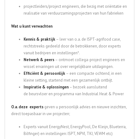
projectleiders/project engineers, die bezig met oriëntatie en
realisatie van verduurzamingsprojecten van hun fabrieken
Wat u kunt verwachten
Kennis & praktijk
– leer van o.a. de ISPT-agrifood case,
rechtstreeks gedeeld door de betrokkenen, door experts
vanuit bedrijven en instellingen*.
Netwerk & peers
– ontmoet collega-project engineers en
wissel ervaringen uit over vergelijkbare uitdagingen.
Efficiënt & persoonlijk
– een compacte ochtend, in een
kleine setting, startend met een gezamenlijk ontbijt.
Inspiratie & oplossingen
– bezoek aansluitend
de beursvloer en programma van Industrial Heat & Power
O.a. deze experts
geven u persoonlijk advies en nieuwe inzichten,
direct toepasbaar in uw projecten;
Experts vanuit EnergyNest, EnergyPool, De Kleijn, Blueterra,
Bilfinger) en instellingen: ISPT, NPVI, TKI, VEWM etc)