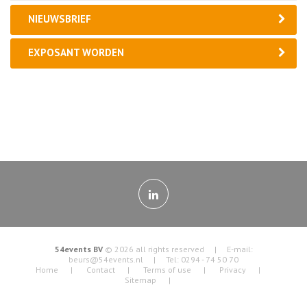
NIEUWSBRIEF
EXPOSANT WORDEN
54events BV
© 2026 all rights reserved | E-mail:
beurs@54events.nl
| Tel: 0294 - 74 50 70
Home
Contact
Terms of use
Privacy
Sitemap