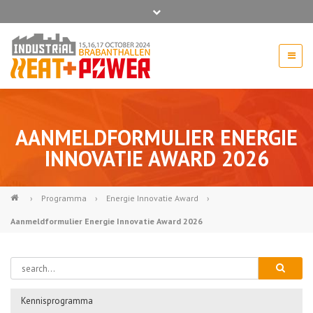
Taal
Contact us for more information 0294 - 74 50 70
beurs@54events.nl
AANMELDFORMULIER ENERGIE
INNOVATIE AWARD 2026
Exposanten login
›
Programma
›
Energie Innovatie Award
›
Aanmeldformulier Energie Innovatie Award 2026
Kennisprogramma