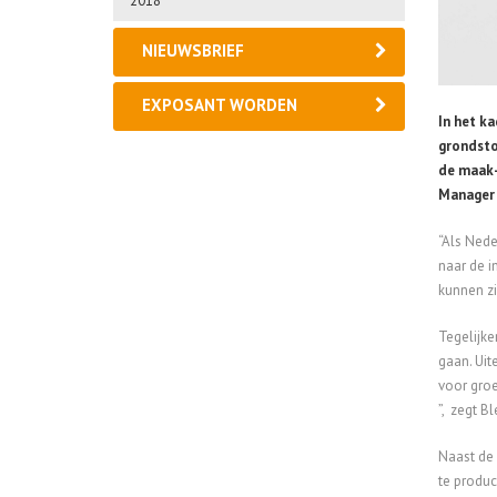
2018
NIEUWSBRIEF
EXPOSANT WORDEN
In het ka
grondsto
de maak-
Manager 
“Als Nede
naar de i
kunnen zi
Tegelijke
gaan. Uite
voor groe
”, zegt B
Naast de 
te produc