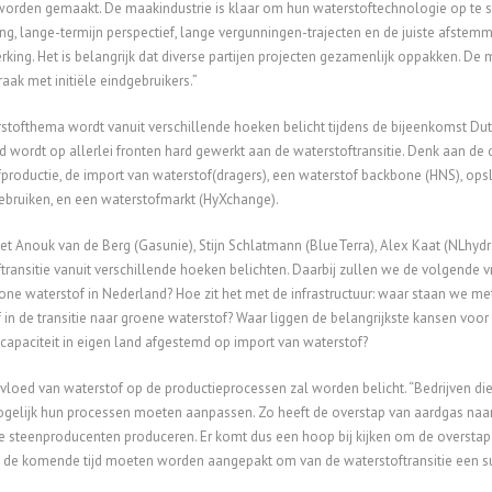
orden gemaakt. De maakindustrie is klaar om hun waterstoftechnologie op te 
ng, lange-termijn perspectief, lange vergunningen-trajecten en de juiste afstemm
ing. Het is belangrijk dat diverse partijen projecten gezamenlijk oppakken. De
ak met initiële eindgebruikers.”
stofthema wordt vanuit verschillende hoeken belicht tijdens de bijeenkomst Dutc
 wordt op allerlei fronten hard gewerkt aan de waterstoftransitie. Denk aan de
productie, de import van waterstof(dragers), een waterstof backbone (HNS), opslag
bruiken, en een waterstofmarkt (HyXchange).
 Anouk van de Berg (Gasunie), Stijn Schlatmann (BlueTerra), Alex Kaat (NLhydrog
transitie vanuit verschillende hoeken belichten. Daarbij zullen we de volgende
ne waterstof in Nederland? Hoe zit het met de infrastructuur: waar staan we me
 in de transitie naar groene waterstof? Waar liggen de belangrijkste kansen voo
capaciteit in eigen land afgestemd op import van waterstof?
vloed van waterstof op de productieprocessen zal worden belicht. “Bedrijven di
gelijk hun processen moeten aanpassen. Zo heeft de overstap van aardgas naar 
e steenproducenten produceren. Er komt dus een hoop bij kijken om de overstap 
 de komende tijd moeten worden aangepakt om van de waterstoftransitie een s