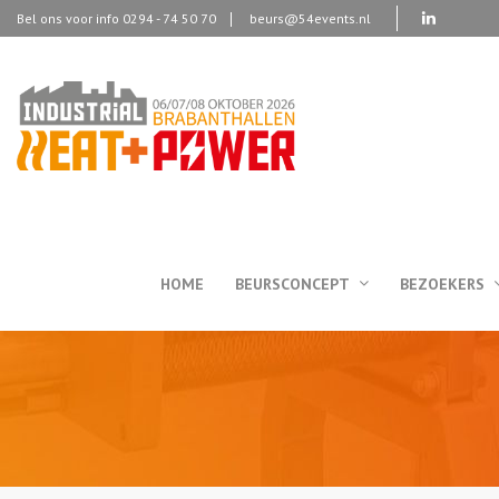
Bel ons voor info 0294 - 74 50 70
beurs@54events.nl
HOME
BEURSCONCEPT
BEZOEKERS