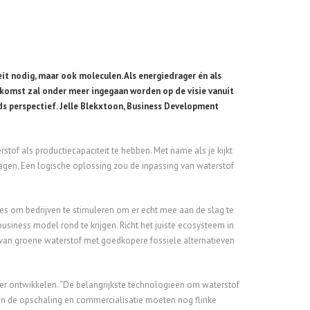
eit nodig, maar ook moleculen. Als energiedrager én als
nkomst zal onder meer ingegaan worden op de visie vanuit
ds perspectief. Jelle Blekxtoon, Business Development
tof als productiecapaciteit te hebben. Met name als je kijkt
lagen. Een logische oplossing zou de inpassing van waterstof
ives om bedrijven te stimuleren om er echt mee aan de slag te
t business model rond te krijgen. Richt het juiste ecosysteem in
 van groene waterstof met goedkopere fossiele alternatieven
r ontwikkelen. “De belangrijkste technologieën om waterstof
k in de opschaling en commercialisatie moeten nog flinke