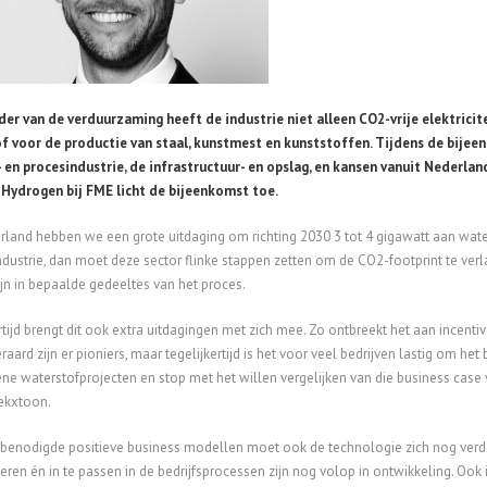
der van de verduurzaming heeft de industrie niet alleen CO2-vrije elektricit
f voor de productie van staal, kunstmest en kunststoffen. Tijdens de bijee
 en procesindustrie, de infrastructuur- en opslag, en kansen vanuit Nederlan
Hydrogen bij FME licht de bijeenkomst toe.
rland hebben we een grote uitdaging om richting 2030 3 tot 4 gigawatt aan waters
ndustrie, dan moet deze sector flinke stappen zetten om de CO2-footprint te ver
jn in bepaalde gedeeltes van het proces.
rtijd brengt dit ook extra uitdagingen met zich mee. Zo ontbreekt het aan incent
raard zijn er pioniers, maar tegelijkertijd is het voor veel bedrijven lastig om he
ne waterstofprojecten en stop met het willen vergelijken van die business case
lekxtoon.
benodigde positieve business modellen moet ook de technologie zich nog verde
eren én in te passen in de bedrijfsprocessen zijn nog volop in ontwikkeling. Oo