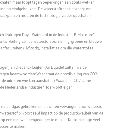
schalen maar loopt tegen beperkingen aan zoals wet- en
ing op eindgebruikers. De waterstoftransitie vraagt om
 maakpartijen moeten de technologie verder opschalen in
h Hydrogen Days: Waterstof in de Industrie. Blekxtoon: “In
 ontwikkeling van de waterstofvoorziening, groene en blauwe
faciliteiten (HyStock), installaties om die waterstof te
en) en Diederick Luijten (Air Liquide) zullen we de
 vragen beantwoorden: Waar staat de ontwikkeling van CO2-
t de uitrol en wie kan aansluiten? Waar past CO2-arme
r de Nederlandse industrie? Hoe wordt eigen
e nu aardgas gebruiken en dit willen vervangen door waterstof
waterstof bijvoorbeeld impact op de productkwaliteit van de
op een nieuwe energiedrager te maken. Kortom, er zijn veel
ucces te maken.”