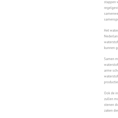
stappen w
regelgevi
samenwerk
samenspra
Het water
Nederland
waterstof
kunnen ge
Samen met
waterstof
arme scho
waterstof
productie
Ook de in
zullen mo
stenen di
zaken die