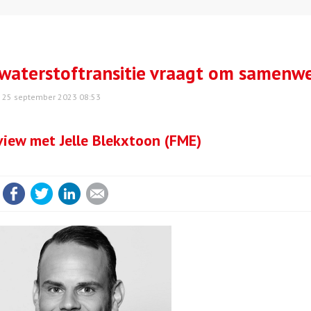
waterstoftransitie vraagt om samenw
25 september 2023 08:53
view met Jelle Blekxtoon (FME)
Facebook
Twitter
LinkedIn
E-mail