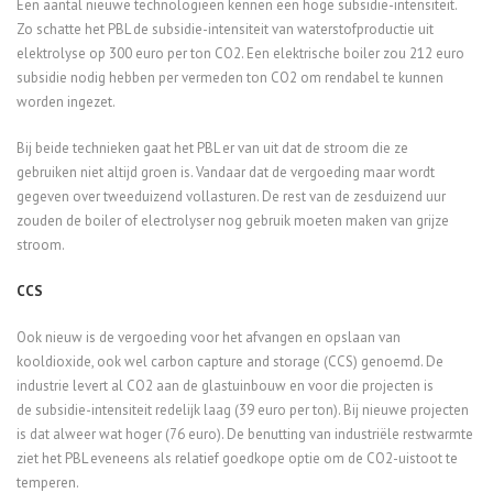
Een aantal nieuwe technologieën kennen een hoge
subsidie-intensiteit.
Zo
schatte het PBL de subsidie
-intensiteit van waterstofproductie
uit
elektrolyse
op
300
euro per ton CO2.
Een elektrische boiler zou
2
1
2 euro
subsidie nodig hebben per vermeden ton CO2 om
rendabel te kunnen
worden ingezet.
Bij beide technieken gaat het PBL
er van uit dat de
stroom die
ze
gebruiken
niet
altijd groen
is.
Vandaar dat
de vergoeding
maar wordt
gegeven over tweeduizend vollasturen.
De rest van de zesduizend uur
zouden de
boiler of
electrolyser
nog gebruik
moeten maken van grijze
stroom.
CCS
Ook nieuw is de vergoeding voor het afvangen en opslaan van
kooldioxide
, ook wel carbon
capture
and
storage (CCS) genoemd.
De
industrie levert al
CO2 aan de glastuinbouw en voor die projecten is
de
subsidie-intensiteit redelijk laag (
39 euro per ton). Bij nieuwe projecten
is dat alweer wat hoger (
76 euro).
D
e benutting van industriële restwarmte
ziet het PBL
eveneens
als relatief goedkope
optie om de
CO2-uistoot te
temperen.