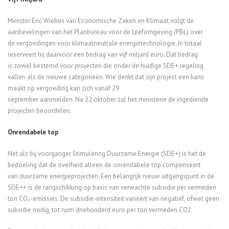
Minister Eric Wiebes van Economische Zaken en Klimaat
volgt de
aanbevelingen van het Planbureau voor de Leefomgeving (PBL)
over
de
vergoedingen voor
klimaatneutrale
energie
technologie.
In totaal
reserveert hij daarvoor een bedrag van vijf miljard euro.
Dat bedrag
is
zowel bestemd voor projecten die onder de huidige SDE+ regeling
vallen als
de nieuwe categorieën. Wie denkt dat zijn project een kans
maakt op vergoeding kan zich vanaf
29
september
aanmelden
.
Na
22
oktober
zal het ministerie de ingediende
projecten beoordelen.
Onrendabele top
Net als
bij voorganger Stimulering Duurzame Energie (SDE+)
is het de
bedoeling dat
de overheid alleen de onrendabele top
compenseert
van
duurzame energieprojecten.
Een belangrijk nieuw uitgangspunt in de
SDE++ is de rangschikking op basis van verwachte subsidie per vermeden
ton CO₂-emissies.
De subsidie
-intensiteit varieert
van negatief, ofwel geen
subsidie nodig, tot
ruim driehonderd
euro per
ton vermeden CO2
.