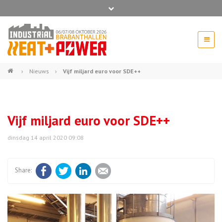
Bel ons voor info 0294 - 74 50 70
beurs@54events.nl
›
Nieuws
›
Vijf miljard euro voor SDE++
Exposanten login
Vijf miljard euro voor SDE++
dinsdag 14 april 2020 09:08
Facebook
Twitter
LinkedIn
E-mail