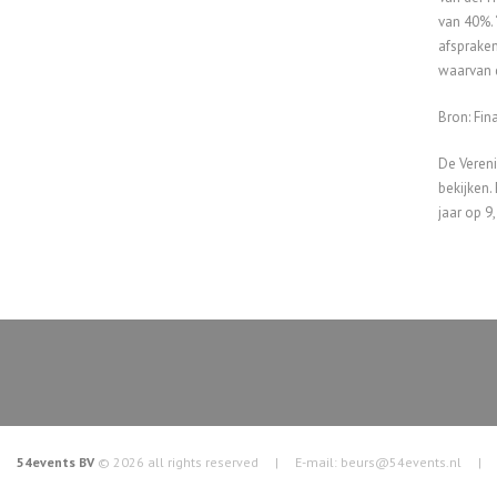
van 40%. 
afspraken
waarvan d
Bron: Fin
De Vereni
bekijken.
jaar op 9
54events BV
© 2026 all rights reserved | E-mail:
beurs@54events.nl
| Tel