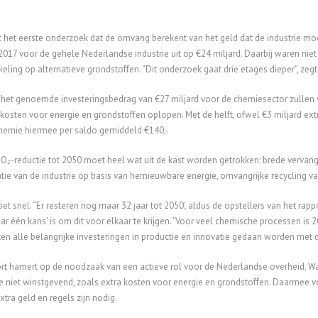
et het eerste onderzoek dat de omvang berekent van het geld dat de industrie m
017 voor de gehele Nederlandse industrie uit op €24 miljard. Daarbij waren ni
eling op alternatieve grondstoffen. “Dit onderzoek gaat drie etages dieper”, zegt
het genoemde investeringsbedrag van €27 miljard voor de chemiesector zullen 
e kosten voor energie en grondstoffen oplopen. Met de helft, ofwel €3 miljard extr
hemie hiermee per saldo gemiddeld €140,-.
O₂-reductie tot 2050 moet heel wat uit de kast worden getrokken: brede vervan
catie van de industrie op basis van hernieuwbare energie, omvangrijke recycling v
et snel. “Er resteren nog maar 32 jaar tot 2050', aldus de opstellers van het rap
aar één kans' is om dit voor elkaar te krijgen. 'Voor veel chemische processen is
n alle belangrijke investeringen in productie en innovatie gedaan worden met 
rt hamert op de noodzaak van een actieve rol voor de Nederlandse overheid. W
 niet winstgevend, zoals extra kosten voor energie en grondstoffen. Daarmee ve
xtra geld en regels zijn nodig.