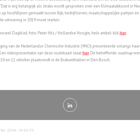
“Dat is erg belangrijk als straks wordt gesproken over een Klimaatakkoord in
 op hoofdlijnen gemaakt tussen Rijk, bedrijfsleven, maatschappelijke partijen
e uitvoering in 2019 moet starten.
ancieel Dagblad, foto: Peter Hilz / Hollandse Hoogte, hele artikel: klik
hier
.
ging van de Nederlandse Chemische Industrie (VNCI) presenteerde onlangs haar R
 Een videopresentatie van deze routekaart staat
hier
. De betreffende
roadmap
werd
, 10 en 11 oktober plaatsvindt in de Brabanthallen in Den Bosch.
: 0294 - 74 50 70