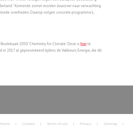
 Nederland.” Komende zomer worden daarover naar verwachting
 en mede-overheden. Daarop volgen concrete programma's,
outekaart 2050: ‘Chemistry for Climate’. Deze is
hier
te
 in 2017 al gepresenteerd tijdens de Vakbeurs Energie, die dit
Home
Contact
Terms of use
Privacy
Sitemap