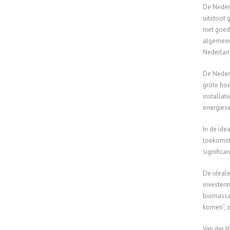
De Nederl
uitstoot 
niet goed
algemeen 
Nederlan
De Nederl
grote hoe
installat
energiese
In de ide
toekomst 
significa
De ideale
investeri
biomassa 
komen”, z
Van der H