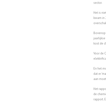
sector.
Het is ni
kwam in 2
overschak
Bovenop 
jaarlijks
kost de c
Voor de C
elektrifi
En het mo
dat er 'm
aan moete
Het rappo
de chemie
rapport. E