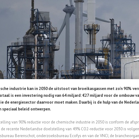
sche industrie kan in 2050 de uitstoot van broeikasgassen met zo'n 90% ver
otaal is een investering nodig van 64 miljard: €27 miljard voor de ombouw v
ie de energiesector daarvoor moet maken. Daarbij is de hulp van de Nederla
n speciaal beleid ontwerpen.
elling van 90% reductie voor de chemische industrie in 2050 is conform de afspr
de recente Nederlandse doelstelling van 49% CO2-reductie voor 2030 is volgens 
sbureau Berenschot, onderzoeksbureau Ecofys en van de VNCI, de brancheorgani