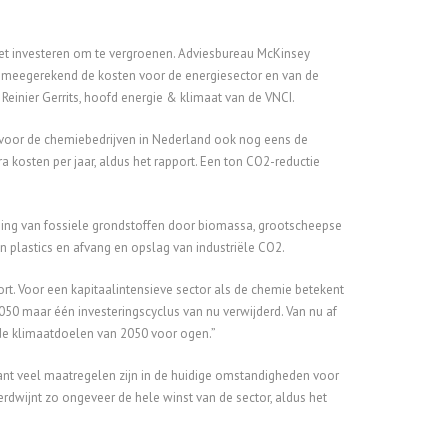
oet investeren om te vergroenen. Adviesbureau McKinsey
et meegerekend de kosten voor de energiesector en van de
 Reinier Gerrits, hoofd energie & klimaat van de VNCI.
voor de chemiebedrijven in Nederland ook nog eens de
a kosten per jaar, aldus het rapport. Een ton CO2-reductie
ging van fossiele grondstoffen door biomassa, grootscheepse
an plastics en afvang en opslag van industriële CO2.
port. Voor een kapitaalintensieve sector als de chemie betekent
 2050 maar één investeringscyclus van nu verwijderd. Van nu af
de klimaatdoelen van 2050 voor ogen.”
ant veel maatregelen zijn in de huidige omstandigheden voor
rdwijnt zo ongeveer de hele winst van de sector, aldus het