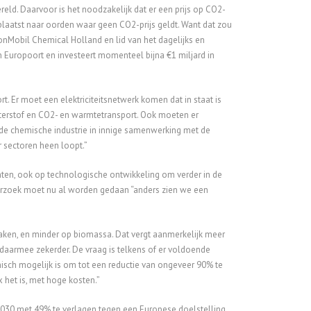
eld. Daarvoor is het noodzakelijk dat er een prijs op CO2-
plaatst naar oorden waar geen CO2-prijs geldt. Want dat zou
onMobil Chemical Holland en lid van het dagelijks en
n Europoort en investeert momenteel bijna €1 miljard in
. Er moet een elektriciteitsnetwerk komen dat in staat is
terstof en CO2- en warmtetransport. Ook moeten er
 de chemische industrie in innige samenwerking met de
r sectoren heen loopt.”
onten, ook op technologische ontwikkeling om verder in de
erzoek moet nu al worden gedaan “anders zien we een
maken, en minder op biomassa. Dat vergt aanmerkelijk meer
daarmee zekerder. De vraag is telkens of er voldoende
isch mogelijk is om tot een reductie van ongeveer 90% te
 het is, met hoge kosten.”
2030 met 49% te verlagen tegen een Europese doelstelling