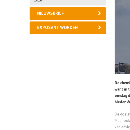
2018
NIEUWSBRIEF
EXPOSANT WORDEN
De chemi
want in t
omslag d
bieden é
De doelst
Maar ook 
van advie