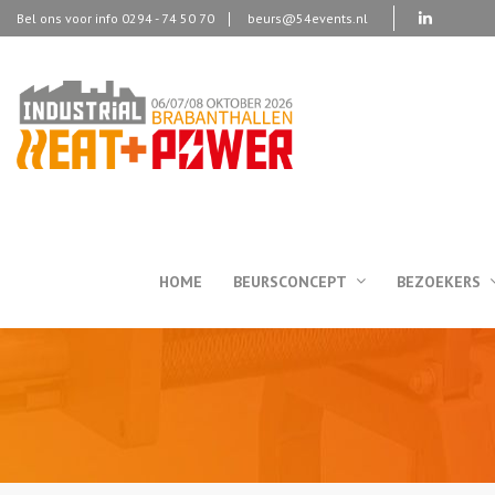
Bel ons voor info 0294 - 74 50 70
beurs@54events.nl
HOME
BEURSCONCEPT
BEZOEKERS