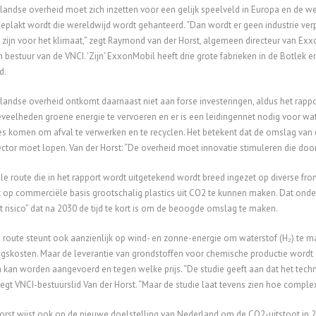
andse overheid moet zich inzetten voor een gelijk speelveld in Europa en de wer
geplakt wordt die wereldwijd wordt gehanteerd. “Dan wordt er geen industrie ver
 zijn voor het klimaat,” zegt Raymond van der Horst, algemeen directeur van Exx
bestuur van de VNCI. 'Zijn' ExxonMobil heeft drie grote fabrieken in de Botlek e
d.
andse overheid ontkomt daarnaast niet aan forse investeringen, aldus het rapport
veelheden groene energie te vervoeren en er is een leidingennet nodig voor wa
ies komen om afval te verwerken en te recyclen. Het betekent dat de omslag van
ctor moet lopen. Van der Horst: “De overheid moet innovatie stimuleren die doo
ale route die in het rapport wordt uitgetekend wordt breed ingezet op diverse fr
op commerciële basis grootschalig plastics uit CO2 te kunnen maken. Dat ond
nt risico” dat na 2030 de tijd te kort is om de beoogde omslag te maken.
 route steunt ook aanzienlijk op wind- en zonne-energie om waterstof (H₂) te 
ngskosten. Maar de leverantie van grondstoffen voor chemische productie wordt 
kan worden aangevoerd en tegen welke prijs. “De studie geeft aan dat het techn
egt VNCI-bestuurslid Van der Horst. “Maar de studie laat tevens zien hoe complex
orst wijst ook op de nieuwe doelstelling van Nederland om de CO2-uitstoot in 