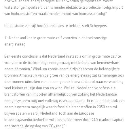
ook wel andere energiedragers zullen worden geïmporteerd. Wordt
waterstof geïmporteerd dan is minder elektriciteitsproductie nodig. Import
van biobrandstoffen maakt minder import van biomassa nodig.”
Uit de studie zijn vijf hoofdconclusies te trekken, stelt Scheepers.
1 - Nederland kan in grote mate zelf voorzien in de toekomstige
energievraag
Een eerste conclusie is dat Nederland in staat is om in grote mate zelf te
voorzien in de toekomstige energievraag met behulp van hernieuwbare
energiebronnen. “Wind- en zonne-energie zijn daarvoor de belangrijkste
bronnen. Afhankelijk van de groei van de energievraag zal kernenergie ook
deel kunnen uitmaken van de energiemix hoewel die rol naar verwachting
veel kleiner zal zijn dan zon en wind. Wel zal Nederland voor fossiele
brandstoffen van importen afhankelijk blijven zolang het Nederlandse
energiesysteem nog niet volledig is verduurzaamd. Er is daarnaast ook een
energiesysteem mogelijk waarin fossiele brandstoffen in 2050 een rol
blijven spelen waarbij Nederland toch aan de Europese
broeikasgasreductiedoelen voldoet, onder meer door CCS (carbon capture
and storage, de opslag van CO
red.).”
2,