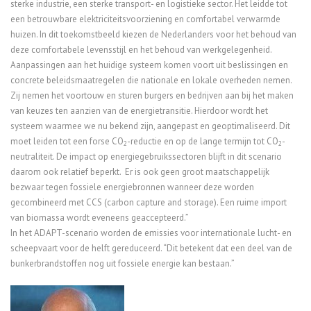
sterke industrie, een sterke transport- en logistieke sector. Het leidde tot
een betrouwbare elektriciteitsvoorziening en comfortabel verwarmde
huizen. In dit toekomstbeeld kiezen de Nederlanders voor het behoud van
deze comfortabele levensstijl en het behoud van werkgelegenheid.
Aanpassingen aan het huidige systeem komen voort uit beslissingen en
concrete beleidsmaatregelen die nationale en lokale overheden nemen.
Zij nemen het voortouw en sturen burgers en bedrijven aan bij het maken
van keuzes ten aanzien van de energietransitie. Hierdoor wordt het
systeem waarmee we nu bekend zijn, aangepast en geoptimaliseerd. Dit
moet leiden tot een forse CO
-reductie en op de lange termijn tot CO
-
2
2
neutraliteit. De impact op energiegebruikssectoren blijft in dit scenario
daarom ook relatief beperkt. Er is ook geen groot maatschappelijk
bezwaar tegen fossiele energiebronnen wanneer deze worden
gecombineerd met CCS (carbon capture and storage). Een ruime import
van biomassa wordt eveneens geaccepteerd.”
In het ADAPT-scenario worden de emissies voor internationale lucht- en
scheepvaart voor de helft gereduceerd. “Dit betekent dat een deel van de
bunkerbrandstoffen nog uit fossiele energie kan bestaan.”