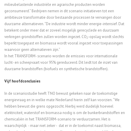
milieubelastende industriële en agrarische producten worden
geconsumeerd.” Bedrijven nemen in dit scenario initiatieven tot een
ambitieuze transformatie door bestaande processen te vervangen door
duurzame alternatieven. “De industrie wordt minder energie-intensief. Dat
betekent onder meer dat er zoveel mogelijk gerecyclede en duurzaam
verkregen grondstoffen zullen worden ingezet. CO
-opslag wordt slechts
2
beperkt toegepast en biomassa wordt vooral ingezet voor toepassingen
waarvoor geen alternatieven zijn.”
In het TRANSFORM- scenario worden de emissies voor internationale
lucht- en scheepvaart voor 95% gereduceerd. Dit leidt tot de inzet van
duurzame brandstoffen (biofuels en synthetische brandstoffen).
Vijf hoofdconclusies
In de scenariostudie heeft TNO bewust gekeken naar de toekomstige
energievraag en in welke mate Nederland hierin zelf kan voorzien. “We
hebben bewust die grens opgezocht. Hierbij werd duidelijk hoeveel
elektriciteit, waterstof en biomassa nodig is om de bunkerbrandstoffen en
chemicaliën in het TRANSFORM-scenario te verduurzamen. Het is
waarschijnlijk - maar niet zeker - dat er in de toekomst naast biomassa,