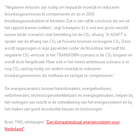
“Negatieve emissies zijn nodig om bepaalde moeilijk te reduceren
broeikasgasemissies te compenseren en zo in 2050
broeikasgasneutraliteit te bereiken. Dat is een vijfde conclusie die we uit
het rapport kunnen trekken”, zegt Scheepers. Er is wel een groot verschil
tussen beide scenario’s met betrekking tot de CO
-afvang. “In ADAPT is
2
sprake van de afvang van CO
uit fossiele bronnen en biogene CO
. Deze
2
2
wordt opgeslagen in lege gasvelden onder de Noordzee. Het leidt tot
negatieve CO
-emissie. In het TRANSFORM-scenario is de CO
biogeen en
2
2
wordt deze hergebruikt. Maar ook in het meest ambitieuze scenario is er
nog CO
-opslag nodig om andere moeilijk te reduceren
2
broeikasgasemissies als methaan en lachgas te compenseren.”
De energiescenario’s kunnen beleidsmakers, energiebedrijven,
netbeheerders, technologieontwikkelaars en energiegebruikers, helpen bij
het verkrijgen van inzicht in de ontwikkeling van het energiesysteem en bij
het maken van goed doordachte keuzes en beslissingen.
Bron: TNO, whitepaper
“Een klimaatneutraal energiesysteem voor
Nederland”