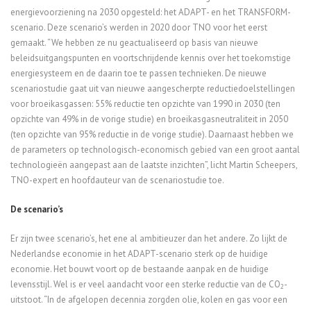
energievoorziening na 2030 opgesteld: het ADAPT- en het TRANSFORM-
scenario. Deze scenario’s werden in 2020 door TNO voor het eerst
gemaakt. “We hebben ze nu geactualiseerd op basis van nieuwe
beleidsuitgangspunten en voortschrijdende kennis over het toekomstige
energiesysteem en de daarin toe te passen technieken. De nieuwe
scenariostudie gaat uit van nieuwe aangescherpte reductiedoelstellingen
voor broeikasgassen: 55% reductie ten opzichte van 1990 in 2030 (ten
opzichte van 49% in de vorige studie) en broeikasgasneutraliteit in 2050
(ten opzichte van 95% reductie in de vorige studie). Daarnaast hebben we
de parameters op technologisch-economisch gebied van een groot aantal
technologieën aangepast aan de laatste inzichten”, licht Martin Scheepers,
TNO-expert en hoofdauteur van de scenariostudie toe.
De scenario’s
Er zijn twee scenario’s, het ene al ambitieuzer dan het andere. Zo lijkt de
Nederlandse economie in het ADAPT-scenario sterk op de huidige
economie. Het bouwt voort op de bestaande aanpak en de huidige
levensstijl. Wel is er veel aandacht voor een sterke reductie van de CO
-
2
uitstoot. “In de afgelopen decennia zorgden olie, kolen en gas voor een