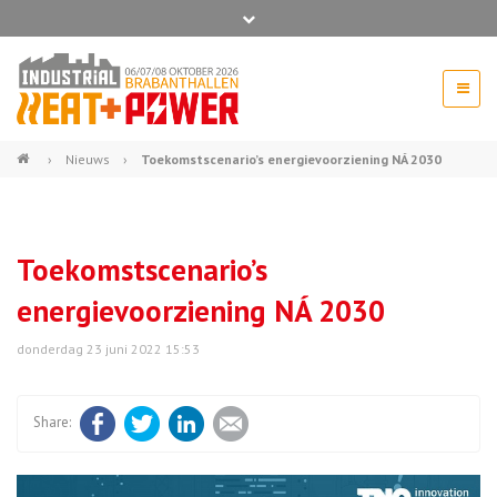
Bel ons voor info 0294 - 74 50 70
beurs@54events.nl
›
Nieuws
›
Toekomstscenario’s energievoorziening NÁ 2030
Exposanten login
Toekomstscenario’s
energievoorziening NÁ 2030
donderdag 23 juni 2022 15:53
Facebook
Twitter
LinkedIn
E-mail