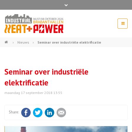
Bel ons voor info 0294 - 74 50 70
beurs@54events.nl
›
Nieuws
›
Seminar over industriële elektrificatie
Exposanten login
Seminar over industriële
elektrificatie
maandag 17 september 2018 13:55
Facebook
Twitter
LinkedIn
E-mail