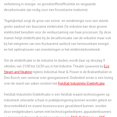
verbetering in energie- en grondstoffenefficiëntie en vergaande
decarbonisatie zijn nodig voor een fossielarme toekomst.
Tegelijkertijd zorgt de groei van zonne- en windenergie voor een steeds
groter aanbod van duurzame elektriciteit. De industrie kan deze groene
elektriciteit benutten voor de verduurzaming van haar processen. Op deze
manier helpt elektrificatie bij de decarbonisatie van de industrie maar ook
bij het integreren van een fluctuerend aanbod van hernieuwbare energie
en het optimaliseren van investeringen in het elektriciteitsnetwerk.
Om de elektrificatie in de industrie te duiden, wordt daar op dinsdag 9
oktober, van 15:00 tot 16:30 uur, in het Industrie Theater (
powered by
Eco
Steam and Heating
) tijdens Industrial Heat & Power in de Brabanthallen in
Den Bosch, een seminar over georganiseerd. Onderdeel ervan is een lezing
over de stand van zaken rondom het
Fieldlab Industriële Elektrificatie
.
Fieldlab Industriële Elektrificatie is een fieldlab waarin technologieën op
industrieel relevante schaal in praktijkomgeving kunnen worden getest en
doorontwikkeld en waarin businesscases gevalideerd kunnen worden
door eindgebruikers samen met technologiebedrijven, apparatenbouwers