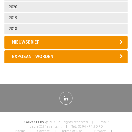
2020
2019
2018
NIEUWSBRIEF
EXPOSANT WORDEN
54events BV
© 2026 all rights reserved | E-mail:
beurs@54events.nl
| Tel: 0294 - 74 50 70
Home
Contact
Terms of use
Privacy