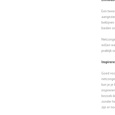
Een twee
aangezie
beklijven
bieden om
Netconges
willen we
praktijk 
Inspirere
Goed voor
netconges
kun je je
inspirere
bezoek ik
zonder he
zijn er no