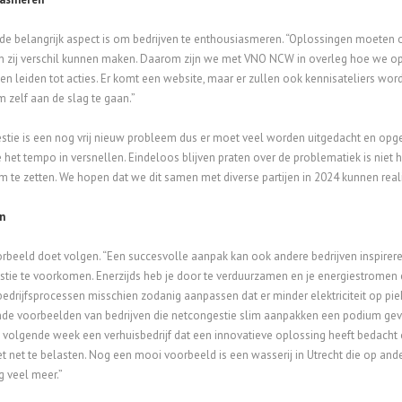
de belangrijk aspect is om bedrijven te enthousiasmeren. “Oplossingen moeten
n zij verschil kunnen maken. Daarom zijn we met VNO NCW in overleg hoe we o
 en leiden tot acties. Er komt een website, maar er zullen ook kennisateliers wo
 zelf aan de slag te gaan.”
tie is een nog vrij nieuw probleem dus er moet veel worden uitgedacht en opgel
 het tempo in versnellen. Eindeloos blijven praten over de problematiek is niet
om te zetten. We hopen dat we dit samen met diverse partijen in 2024 kunnen real
n
beeld doet volgen. “Een succesvolle aanpak kan ook andere bedrijven inspireren.
tie te voorkomen. Enerzijds heb je door te verduurzamen en je energiestromen eff
 bedrijfsprocessen misschien zodanig aanpassen dat er minder elektriciteit op p
nde voorbeelden van bedrijven die netcongestie slim aanpakken een podium gev
 volgende week een verhuisbedrijf dat een innovatieve oplossing heeft bedach
t net te belasten. Nog een mooi voorbeeld is een wasserij in Utrecht die op a
g veel meer.”