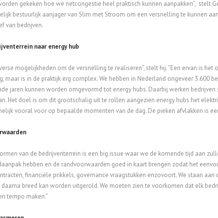
orden gekeken hoe we netcongestie heel praktisch kunnen aanpakken”, stelt G
lijk bestuurlijk aanjager van Slim met Stroom om een versnelling te kunnen aan
ef van bedrijven.
ijventerrein naar energy hub
diverse mogelijkheden om de versnelling te realiseren”, stelt hij. “Een ervan is he
, maar is in de praktijk erg complex. We hebben in Nederland ongeveer 3.600 be
de jaren kunnen worden omgevormd tot energy hubs. Daarbij werken bedrijven 
n. Het doel is om dit grootschalig uit te rollen aangezien energy hubs het elekt
lijk vooral voor op bepaalde momenten van de dag. De pieken afvlakken is een 
rwaarden
rmen van de bedrijventerrein is een big issue waar we de komende tijd aan zulle
daanpak hebben en de randvoorwaarden goed in kaart brengen zodat het eenvou
tracten, financiële prikkels, governance vraagstukken enzovoort. We staan aan d
 daarna breed kan worden uitgerold. We moeten zien te voorkomen dat elk bedri
een tempo maken.”
iasmeren