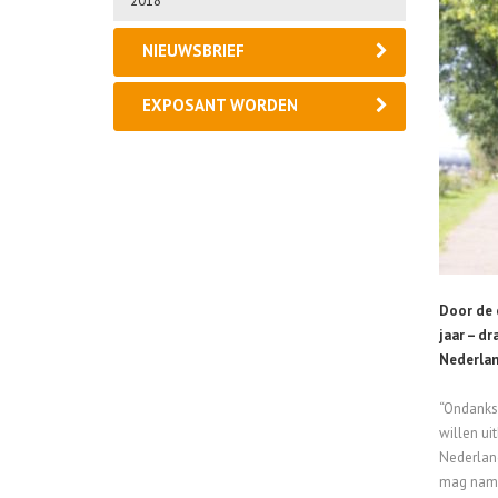
2018
NIEUWSBRIEF
EXPOSANT WORDEN
Door de e
jaar – d
Nederland
“Ondanks 
willen ui
Nederland
mag namel