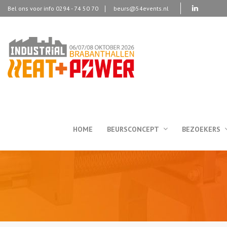
Bel ons voor info 0294 - 74 50 70
beurs@54events.nl
HOME
BEURSCONCEPT
BEZOEKERS