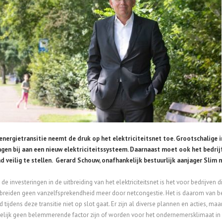
nergietransitie neemt de druk op het elektriciteitsnet toe. Grootschalige in
ragen bij aan een nieuw elektriciteitssysteem. Daarnaast moet ook het bedri
 veilig te stellen. Gerard Schouw, onafhankelijk bestuurlijk aanjager Slim 
de investeringen in de uitbreiding van het elektriciteitsnet is het voor bedrijven
tbreiden geen vanzelfsprekendheid meer door netcongestie. Het is daarom van 
 tijdens deze transitie niet op slot gaat. Er zijn al diverse plannen en acties, ma
ijk geen belemmerende factor zijn of worden voor het ondernemersklimaat in N