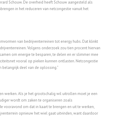
erard Schouw. De overheid heeft Schouw aangesteld als
brengen in het reduceren van netcongestie vanuit het
t omvormen van bedrijventerreinen tot energy hubs. Dat klinkt
drijventerreinen. Volgens onderzoek zou tien procent hiervan
samen om energie te besparen, te delen en er slimmer mee
riciteitsnet vooral op pieken kunnen ontlasten. Netcongestie
belangrijk deel van de oplossing.”
n werken. Als je het grootschalig wil uitrollen moet je een
diger wordt om zaken te organiseren zoals
e vooravond om dat in kaart te brengen en uit te werken,
jventerrein opnieuw het wiel gaat uitvinden, want daardoor