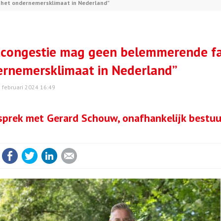
 het ondernemersklimaat in Nederland”
congestie mag geen belemmerende fac
rnemersklimaat in Nederland”
 februari 2024 16:49
sprek met Gerard Schouw, onafhankelijk bestuu
Facebook
Twitter
LinkedIn
E-mail