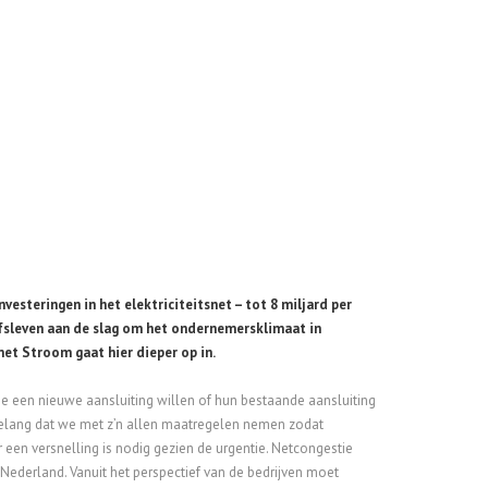
vesteringen in het elektriciteitsnet – tot 8 miljard per
jfsleven aan de slag om het ondernemersklimaat in
met Stroom gaat hier dieper op in.
 die een nieuwe aansluiting willen of hun bestaande aansluiting
belang dat we met z’n allen maatregelen nemen zodat
ar een versnelling is nodig gezien de urgentie. Netcongestie
ederland. Vanuit het perspectief van de bedrijven moet