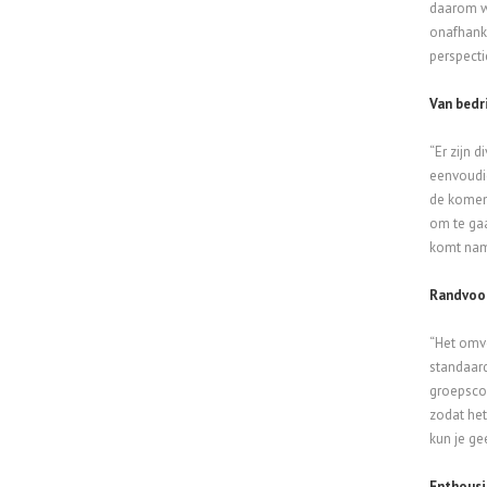
daarom w
onafhanke
perspecti
Van bedr
“Er zijn 
eenvoudig
de komen
om te gaa
komt name
Randvoo
“Het omvo
standaar
groepscon
zodat het
kun je g
Enthous