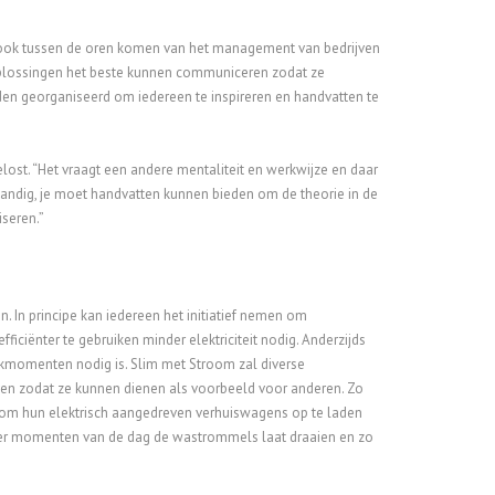
 ook tussen de oren komen van het management van bedrijven
plossingen het beste kunnen communiceren zodat ze
rden georganiseerd om iedereen te inspireren en handvatten te
ost. “Het vraagt een andere mentaliteit en werkwijze en daar
 handig, je moet handvatten kunnen bieden om de theorie in de
iseren.”
 In principe kan iedereen het initiatief nemen om
iciënter te gebruiken minder elektriciteit nodig. Anderzijds
iekmomenten nodig is. Slim met Stroom zal diverse
en zodat ze kunnen dienen als voorbeeld voor anderen. Zo
t om hun elektrisch aangedreven verhuiswagens op te laden
nder momenten van de dag de wastrommels laat draaien en zo