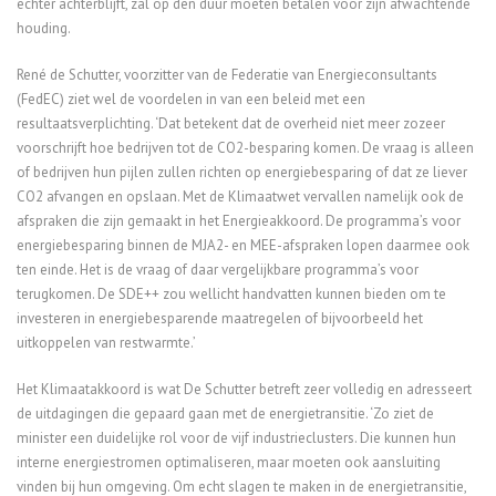
echter achterblijft, zal op den duur moeten betalen voor zijn afwachtende
houding.
René de Schutter, voorzitter van de Federatie van Energieconsultants
(FedEC) ziet wel de voordelen in van een beleid met een
resultaatsverplichting. ‘Dat betekent dat de overheid niet meer zozeer
voorschrijft hoe bedrijven tot de CO2-besparing komen. De vraag is alleen
of bedrijven hun pijlen zullen richten op energiebesparing of dat ze liever
CO2 afvangen en opslaan. Met de Klimaatwet vervallen namelijk ook de
afspraken die zijn gemaakt in het Energieakkoord. De programma’s voor
energiebesparing binnen de MJA2- en MEE-afspraken lopen daarmee ook
ten einde. Het is de vraag of daar vergelijkbare programma’s voor
terugkomen. De SDE++ zou wellicht handvatten kunnen bieden om te
investeren in energiebesparende maatregelen of bijvoorbeeld het
uitkoppelen van restwarmte.’
Het Klimaatakkoord is wat De Schutter betreft zeer volledig en adresseert
de uitdagingen die gepaard gaan met de energietransitie. ‘Zo ziet de
minister een duidelijke rol voor de vijf industrieclusters. Die kunnen hun
interne energiestromen optimaliseren, maar moeten ook aansluiting
vinden bij hun omgeving. Om echt slagen te maken in de energietransitie,