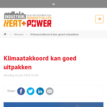
Bel ons voor info 0294 - 74 50 70
beurs@54events.nl
›
Nieuws
›
Klimaatakkoord kan goed uitpakken
Exposanten login
Klimaatakkoord kan goed
uitpakken
dinsdag 16 juli 2019 14:46
Facebook
Twitter
LinkedIn
E-mail