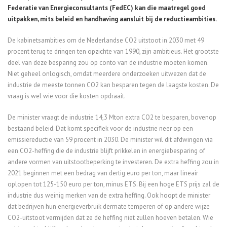
Federatie van Energieconsultants (FedEC) kan die maatregel goed
uitpakken, mits beleid en handhaving aansluit bij de reductieambities.
De kabinetsambities om de Nederlandse CO2 uitstoot in 2030 met 49
procent terug te dringen ten opzichte van 1990, zijn ambitieus. Het grootste
deel van deze besparing zou op conto van de industrie moeten komen.
Niet geheel onlogisch, omdat meerdere onderzoeken uitwezen dat de
industrie de meeste tonnen CO2 kan besparen tegen de laagste kosten. De
vraag is wel wie voor die kosten opdraait.
De minister vraagt de industrie 14,3 Mton extra CO2 te besparen, bovenop
bestaand beleid. Dat komt specifiek voor de industrie neer op een
emissiereductie van 59 procent in 2030. De minister wil dit afdwingen via
een CO2-heffing die de industrie blijft prikkelen in energiebesparing of
andere vormen van uitstootbeperking te investeren. De extra heffing zou in
2021 beginnen met een bedrag van dertig euro per ton, maar lineair
oplopen tot 125-150 euro per ton, minus ETS. Bij een hoge ETS prijs zal de
industrie dus weinig merken van de extra heffing. Ook hoopt de minister
dat bedrijven hun energieverbruik dermate temperen of op andere wijze
CO2-uitstoot vermijden dat ze de heffing niet zullen hoeven betalen. Wie