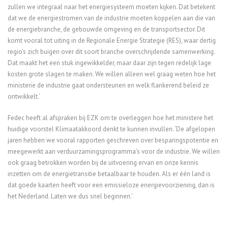
zullen we integraal naar het energiesysteem moeten kijken. Dat betekent
dat we de energiestromen van de industrie moeten koppelen aan die van
de energiebranche, de gebouwde omgeving en de transportsector. Dit
komt vooral tot uiting in de Regionale Energie Strategie (RES), waar dertig
regio’s zich buigen over dit soort branche overschrijdende samenwerking.
Dat maakt het een stuk ingewikkelder, maar daar zijn tegen redelijk lage
kosten grote slagen te maken. We willen alleen wel graag weten hoe het
ministerie de industrie gaat ondersteunen en welk flankerend beleid ze
ontwikkelt.’
Fedec heeft al afspraken bij EZK om te overleggen hoe het ministere het
huidige voorstel Klimaatakkoord denkt te kunnen invullen. ‘De afgelopen
jaren hebben we vooral rapporten geschreven over besparingspotentie en
meegewerkt aan verduurzamingsprogramma’s voor de industrie. We willen
ook graag betrokken worden bij de uitvoering ervan en onze kennis
inzetten om de energietransitie betaalbaar te houden. Als er één land is
dat goede kaarten heeft voor een emissieloze energievoorziening, dan is
het Nederland. Laten we dus snel beginnen.’