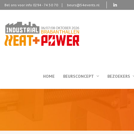
Bel ons voor info 0294 - 74 50 70
beurs@54events.nl
HOME
BEURSCONCEPT
BEZOEKERS