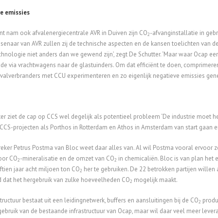
e emissies
nt nam ook afvalenergiecentrale AVR in Duiven zijn CO
-afvanginstallatie in geb
2
enaar van AVR zullen zij de technische aspecten en de kansen toelichten van d
hnologie niet anders dan we gewend zijn’, zegt De Schutter. ‘Maar waar Ocap een
de via vrachtwagens naar de glastuinders. Om dat efficiënt te doen, comprimeren
valverbranders met CCU experimenteren en zo eigenlijk negatieve emissies gene
er ziet de cap op CCS wel degelijk als potentieel probleem ‘De industrie moet he
CCS-projecten als Porthos in Rotterdam en Athos in Amsterdam van start gaan e
eker Petrus Postma van Bloc weet daar alles van. Al wil Postma vooral ervoor z
oor CO
-mineralisatie en de omzet van CO
in chemicaliën. Bloc is van plan het 
2
2
jftien jaar acht miljoen ton CO
her te gebruiken. De 22 betrokken partijen wille
2
d dat het hergebruik van zulke hoeveelheden CO
mogelijk maakt.
2
structuur bestaat uit een leidingnetwerk, buffers en aansluitingen bij de CO
produc
2
ebruik van de bestaande infrastructuur van Ocap, maar wil daar veel meer leveran