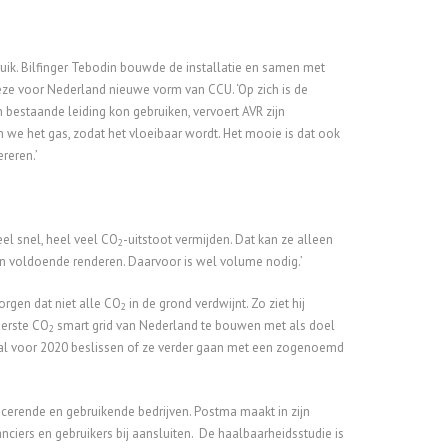
ruik. Bilfinger Tebodin bouwde de installatie en samen met
eze voor Nederland nieuwe vorm van CCU. ‘Op zich is de
 bestaande leiding kon gebruiken, vervoert AVR zijn
 we het gas, zodat het vloeibaar wordt. Het mooie is dat ook
reren.’
el snel, heel veel CO
-uitstoot vermijden. Dat kan ze alleen
2
n voldoende renderen. Daarvoor is wel volume nodig.’
orgen dat niet alle CO
in de grond verdwijnt. Zo ziet hij
2
eerste CO
smart grid van Nederland te bouwen met als doel
2
n al voor 2020 beslissen of ze verder gaan met een zogenoemd
erende en gebruikende bedrijven. Postma maakt in zijn
ciers en gebruikers bij aansluiten. De haalbaarheidsstudie is