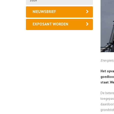
2018
NIEUWSBRIEF
EXPOSANT WORDEN
Energietr
Het opva
goedkoo
staat. W
De betere
toegepast
daardoor 
grondstof