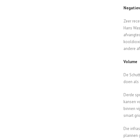
Negatiev
Zeer rece
Hans Wass
afvangtec
kooldioxi
andere af
Volume
De Schutt
doen als 
Derde spr
kansen v
binnen vi
smart gri
Die infra
plannen g