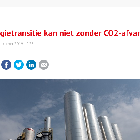
gietransitie kan niet zonder CO2-afva
 oktober 2019 10:23
Facebook
Twitter
LinkedIn
E-mail