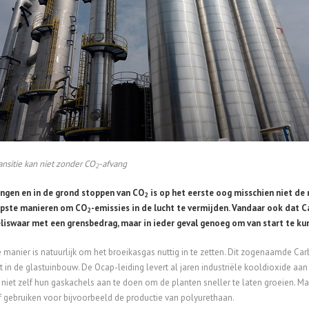
ansitie kan niet zonder CO
-afvang
2
ngen en in de grond stoppen van CO
is op het eerste oog misschien niet de 
2
pste manieren om CO
-emissies in de lucht te vermijden. Vandaar ook dat C
2
eliswaar met een grensbedrag, maar in ieder geval genoeg om van start te ku
 manier is natuurlijk om het broeikasgas nuttig in te zetten. Dit zogenaamde Car
 in de glastuinbouw. De Ocap-leiding levert al jaren industriële kooldioxide aa
niet zelf hun gaskachels aan te doen om de planten sneller te laten groeien. Ma
 gebruiken voor bijvoorbeeld de productie van polyurethaan.