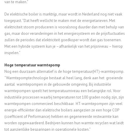
van te maken.”
De elektrische boiler is marktrijp, maar wordt in Nederland nog niet vaak
toegepast. “Dat heeft wellicht te maken met de energietarieven. Met
elektriciteit stoom produceren is vooralsnog duurder dan met behulp van
gas, maar door veranderingen in het energiesysteem en de prijsfluctuaties
zullen de periodes dat elektriciteit goedkoper wordt dan gas toenemen.
Met een hybride systeem kun je –afhankelijk van het prijsniveau – hierop
inspelen.”
Hoge temperatuur warmtepomp
Nog een duurzaam alternatief is de hoge temperatuur(HT)-warmtepomp.
“Warmtepomptechnologie bestaat al heel lang, denk aan het groeiende
aantal warmtepompen in de gebouwde omgeving. Bij industriële
warmtepompen speelt het temperatuurniveau een belangrijke rol. Voor
industriële processen waarbij temperaturen tot 100 graden nodig zijn, zijn
warmtepompen commercieel beschikbaar. HT-warmtepompen zijn veel
energie-efficiënter dan elektrische boilers aangezien ze een hoge COP
(coefficient of Performance) hebben en gegenereerde restwarmte kan
worden opgewaardeerd. Bedrijven kunnen hun warmte recyclen wat leidt
tot aanzienlijke besparingen in operationele kosten.”