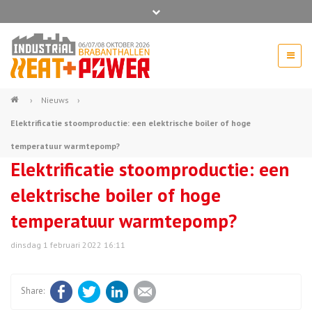
Bel ons voor info 0294 - 74 50 70
beurs@54events.nl
›
Nieuws
›
Elektrificatie stoomproductie: een elektrische boiler of hoge
Exposanten login
temperatuur warmtepomp?
Elektrificatie stoomproductie: een
elektrische boiler of hoge
temperatuur warmtepomp?
dinsdag 1 februari 2022 16:11
Facebook
Twitter
LinkedIn
E-mail