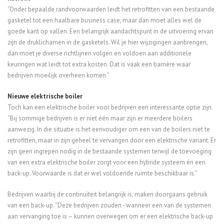
“Onder bepaalde randvoorwaarden leidt het retrofitten van een bestaande
gasketel tot een haalbare business case, maar dan moet alles wel de
goede kant op vallen. Een belangrijk aandachtspunt in de uitvoering ervan
zijn de druklichamen in de gasketels. Wil je hier wijzigingen aanbrengen,
dan moet je diverse richtlijnen volgen en voldoen aan additionele
keuringen wat leidt tot extra kosten. Dat is vaak een barrière waar
bedrijven moeilijk overheen komen.”
Nieuwe elektrische boiler
Toch kan een elektrische boiler voor bedrijven een interessante optie zijn.
“Bij sommige bedrijven is er niet één maar zijn er meerdere boilers
aanwezig. In die situatie is het eenvoudiger om een van de boilers niet te
retrofitten, maar in zijn geheel te vervangen door een elektrische variant. Er
zijn geen ingrepen nodig in de bestaande systemen terwijl de toevoeging
van een extra elektrische boiler zorgt voor een hybride systeem én een
back-up. Voorwaarde is dat er wel voldoende ruimte beschikbaar is.”
Bedrijven waarbij de continuïteit belangrijk is, maken doorgaans gebruik
van een back-up. “Deze bedrijven zouden - wanneer een van de systemen
aan vervanging toe is – kunnen overwegen om er een elektrische back-up