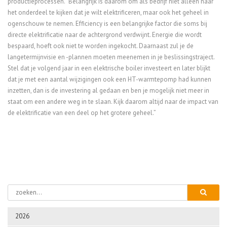
productieprocessen. “Belangrijk is daarom om als bedrijf niet alleen naar
het onderdeel te kijken dat je wilt elektrificeren, maar ook het geheel in
ogenschouw te nemen. Efficiency is een belangrijke factor die soms bij
directe elektrificatie naar de achtergrond verdwijnt. Energie die wordt
bespaard, hoeft ook niet te worden ingekocht. Daarnaast zul je de
langetermijnvisie en -plannen moeten meenemen in je beslissingstraject.
Stel dat je volgend jaar in een elektrische boiler investeert en later blijkt
dat je met een aantal wijzigingen ook een HT-warmtepomp had kunnen
inzetten, dan is de investering al gedaan en ben je mogelijk niet meer in
staat om een andere weg in te slaan. Kijk daarom altijd naar de impact van
de elektrificatie van een deel op het grotere geheel.”
2026