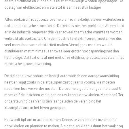
energiedichtheid en kunnen dus relatief makkelijk worden opgeslagen. De
opslag van elektriciteit en waterstof is een heel stuk lastiger.
‘Alles elektrisch’, roept onze overheid en zo makkelijk als een waterkoker is
ook een elektrische stoomketel. De ketel is niet het probleem. Alleen blijkt
er in de industrie ongeveer drie keer zoveel thermische warmte te worden
verbruikt als elektriciteit. Om de industrie te elektrificeren, moeten we dus
veel meer duurzame elektriciteit maken. Vervolgens moeten we dat
distribueren met minimaal een twee keer groter hoogspanningsnet dan
het huidige. Dat lukt ons al niet met onze elektrische auto’s, laat staan met
elektrische stoomopwekking.
De tijd dat elk woonhuis en bedrijf automatisch een aardgasaansluiting
heeft en krijgt zoals in de afgelopen zestig jaar is voorbij. We moeten
nadenken hoe we verder moeten. De overheid geeft hier geen leidraad. U
moet zelf de inzichten verkrijgen en uw kennis ontwikkelen. Maar hoe? Ter
ondersteuning daarvan is tien jaar geleden de vereniging het
Stoomplatform in het leven geroepen.
Het wordt tijd om in actie te komen. Kennis te verzamelen, inzichten te
ontwikkelen en plannen te maken. Als dat plan klaar is duurt het vaak nog