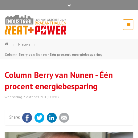
Bel ons voor info 0294 - 74 50 70
beurs@54events.nl
›
Nieuws
›
Column Berry van Nunen - Één procent energiebesparing
Exposanten login
Column Berry van Nunen - Één
procent energiebesparing
woensdag 2 oktober 2019 10:03
Facebook
Twitter
LinkedIn
E-mail