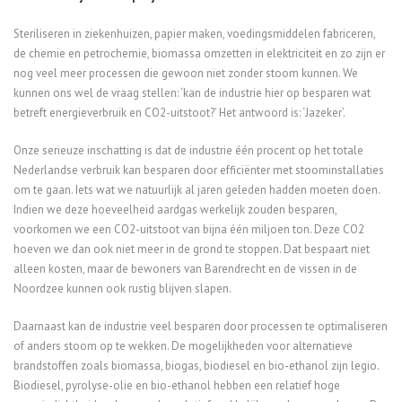
Steriliseren in ziekenhuizen, papier maken, voedingsmiddelen fabriceren,
de chemie en petrochemie, biomassa omzetten in elektriciteit en zo zijn er
nog veel meer processen die gewoon niet zonder stoom kunnen. We
kunnen ons wel de vraag stellen: ‘kan de industrie hier op besparen wat
betreft energieverbruik en CO2-uitstoot?’ Het antwoord is: ‘Jazeker’.
Onze serieuze inschatting is dat de industrie één procent op het totale
Nederlandse verbruik kan besparen door efficiënter met stoominstallaties
om te gaan. Iets wat we natuurlijk al jaren geleden hadden moeten doen.
Indien we deze hoeveelheid aardgas werkelijk zouden besparen,
voorkomen we een CO2-uitstoot van bijna één miljoen ton. Deze CO2
hoeven we dan ook niet meer in de grond te stoppen. Dat bespaart niet
alleen kosten, maar de bewoners van Barendrecht en de vissen in de
Noordzee kunnen ook rustig blijven slapen.
Daarnaast kan de industrie veel besparen door processen te optimaliseren
of anders stoom op te wekken. De mogelijkheden voor alternatieve
brandstoffen zoals biomassa, biogas, biodiesel en bio-ethanol zijn legio.
Biodiesel, pyrolyse-olie en bio-ethanol hebben een relatief hoge