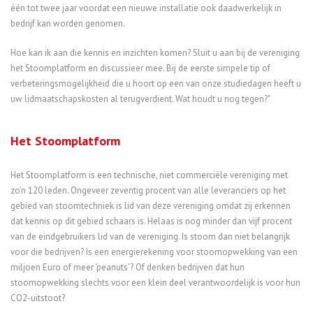
één tot twee jaar voordat een nieuwe installatie ook daadwerkelijk in
bedrijf kan worden genomen.
Hoe kan ik aan die kennis en inzichten komen? Sluit u aan bij de vereniging
het Stoomplatform en discussieer mee. Bij de eerste simpele tip of
verbeteringsmogelijkheid die u hoort op een van onze studiedagen heeft u
uw lidmaatschapskosten al terugverdient. Wat houdt u nog tegen?"
Het Stoomplatform
Het Stoomplatform is een technische, niet commerciële vereniging met
zo’n 120 leden. Ongeveer zeventig procent van alle leveranciers op het
gebied van stoomtechniek is lid van deze vereniging omdat zij erkennen
dat kennis op dit gebied schaars is. Helaas is nog minder dan vijf procent
van de eindgebruikers lid van de vereniging. Is stoom dan niet belangrijk
voor die bedrijven? Is een energierekening voor stoomopwekking van een
miljoen Euro of meer ‘peanuts’? Of denken bedrijven dat hun
stoomopwekking slechts voor een klein deel verantwoordelijk is voor hun
CO2-uitstoot?