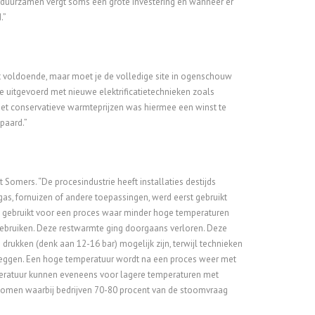
 verduurzamen vergt soms een grote investering en wanneer er
.”
et voldoende, maar moet je de volledige site in ogenschouw
 uitgevoerd met nieuwe elektrificatietechnieken zoals
 conservatieve warmteprijzen was hiermee een winst te
paard.”
Somers. “De procesindustrie heeft installaties destijds
s, fornuizen of andere toepassingen, werd eerst gebruikt
s gebruikt voor een proces waar minder hoge temperaturen
ebruiken. Deze restwarmte ging doorgaans verloren. Deze
drukken (denk aan 12-16 bar) mogelijk zijn, terwijl technieken
eggen. Een hoge temperatuur wordt na een proces weer met
eratuur kunnen eveneens voor lagere temperaturen met
 komen waarbij bedrijven 70-80 procent van de stoomvraag