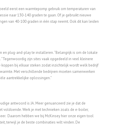
oorbeeld eerst een warmtepomp gebruik om temperaturen van
sie naar 130-140 graden te gaan. Of je gebruikt nieuwe
ongen van 40-100 graden in één stap neemt. Ook dit kan leiden
n en plug-and-play te installeren. “Belangrijk is om de lokale
“Tegenwoordig zijn sites vaak opgedeeld in veel kleinere
 koppen bij elkaar steken zodat inzichtelijk wordt welk bedrijf
rt warmte. Met verschillende bedrijven moeten samenwerken
ciële aantrekkelijke oplossingen.”
dige antwoord is JA. Meer genuanceerd zie je dat de
niet voldoende. Werk je met technieken zoals de e-boiler,
eer. Daarom hebben we bij McKinsey hier onze eigen tool
it, terwijl je de beste combinaties wilt vinden. De