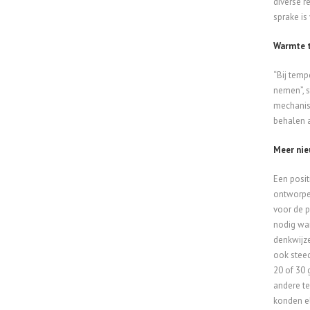
diverse r
sprake is
Warmte t
“Bij temp
nemen”, s
mechanis
behalen 
Meer nie
Een posit
ontworpen
voor de p
nodig war
denkwijze
ook stee
20 of 30
andere te
konden el