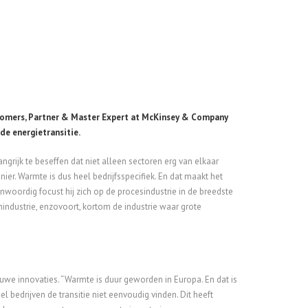
Somers, Partner & Master Expert at McKinsey & Company
de energietransitie.
angrijk te beseffen dat niet alleen sectoren erg van elkaar
er. Warmte is dus heel bedrijfsspecifiek. En dat maakt het
nwoordig focust hij zich op de procesindustrie in de breedste
nindustrie, enzovoort, kortom de industrie waar grote
uwe innovaties. “Warmte is duur geworden in Europa. En dat is
l bedrijven de transitie niet eenvoudig vinden. Dit heeft