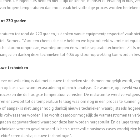
edenen. De ingenieurs hebben niet altijd de kennis, mindset of ervaring in huis,
 van hogere temperaturen dan moet vaak het volledige proces worden hertekend
ot 220 graden
eraturen tot rond de 220 graden, is denken vanuit equipmentperspectief vaak ni
telt Somers. “Voor een chemische site hebben we bijvoorbeeld warmte-integratie
che stoomcompressie, warmtepompen én warmte-separatietechnieken. Zelfs met
aangezien dankzij deze technieken tot 40% op stoomopwekking kon worden bes
uwe technieken
ieve ontwikkeling is dat met nieuwe technieken steeds meer mogelijk wordt, zegt 
 op basis van warmtecascadering of pinch-analyse. De warmte, opgewekt via ga
rocessen die de hoogste temperatuur vereisten. De restwarmte werd vervolgen
en enzovoort tot de temperatuur te laag was om nog in een proces te kunnen g
 of aanpak is niet langer nodig dankzij nieuwe technieken waarbij steeds hogere 
ds volwassener worden. Het wordt daardoor mogelijk de warmtestromen te verl
 graden opgewaardeerd waardoor deze kan worden hergebruikt. En de lage temp
chnieken worden gevaloriseerd. Ik heb succesvolle business cases voorbij zien
ektrificeren dankzij nieuwe technologie.”.