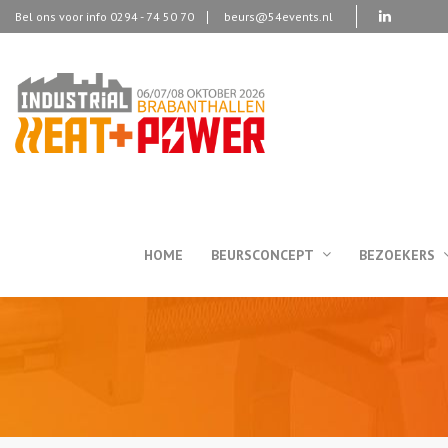
Bel ons voor info 0294 - 74 50 70
beurs@54events.nl
HOME
BEURSCONCEPT
BEZOEKERS