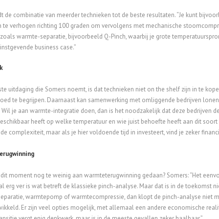
t de combinatie van meerder technieken tot de beste resultaten. “Je kunt bijv
 te verhogen richting 100 graden om vervolgens met mechanische stoomcompres
 zoals warmte-separatie, bijvoorbeeld Q-Pinch, waarbij je grote temperatuurspr
instgevende business case.”
k
te uitdaging die Somers noemt, is dat technieken niet on the shelf zijn in te kope
oed te begrijpen. Daarnaast kan samenwerking met omliggende bedrijven lonen. 
. Wil je aan warmte-integratie doen, dan is het noodzakelijk dat deze bedrijven de
schikbaar heeft op welke temperatuur en wie juist behoefte heeft aan dit soo
de complexiteit, maar als je hier voldoende tijd in investeert, vind je zeker finan
erugwinning
dit moment nog te weinig aan warmteterugwinning gedaan? Somers: “Het eenvou
 al erg ver is wat betreft de klassieke pinch-analyse. Maar dat is in de toekomst 
eparatie, warmtepomp of warmtecompressie, dan klopt de pinch-analyse niet m
ikkeld. Er zijn veel opties mogelijk, met allemaal een andere economische realite
nsitie vergt enig denkwerk, maar is in de meeste gevallen zeker haalbaar.”