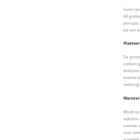
Soms leid
60 graden
principes
tot een w
Maatwer
De groots
context g
bedrijven
warmte be
verhoogt 
Warmtet
Wordt op 
industrie
warmte-s
voor ontw
warmtetra