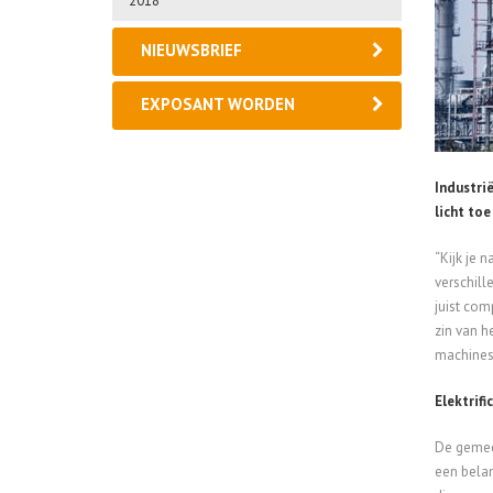
2018
NIEUWSBRIEF
EXPOSANT WORDEN
Industri
licht toe
“Kijk je 
verschill
juist com
zin van h
machines 
Elektrifi
De gemeen
een belan