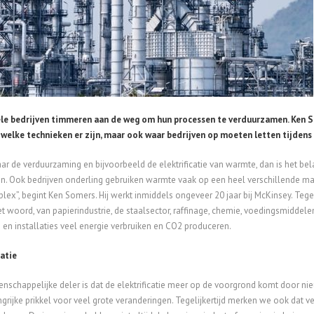
ële bedrijven timmeren aan de weg om hun processen te verduurzamen. Ken 
 welke technieken er zijn, maar ook waar bedrijven op moeten letten tijdens 
naar de verduurzaming en bijvoorbeeld de elektrificatie van warmte, dan is het bel
en. Ook bedrijven onderling gebruiken warmte vaak op een heel verschillende mani
plex”, begint Ken Somers. Hij werkt inmiddels ongeveer 20 jaar bij McKinsey. Tege
et woord, van papierindustrie, de staalsector, raffinage, chemie, voedingsmiddele
en installaties veel energie verbruiken en CO2 produceren.
catie
schappelijke deler is dat de elektrificatie meer op de voorgrond komt door nie
grijke prikkel voor veel grote veranderingen. Tegelijkertijd merken we ook dat vee